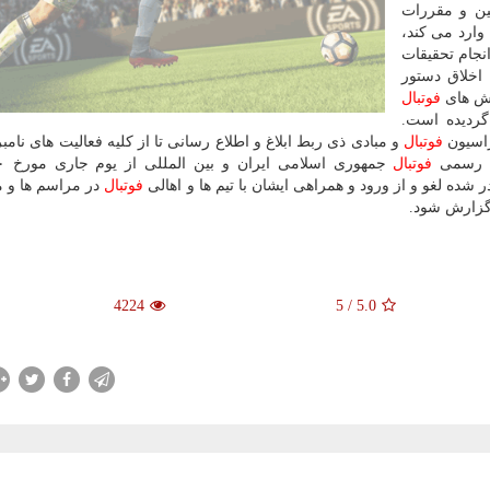
ین و مقررات
ارد می كند،
نجام تحقیقات
آیین نامه كمیته اخلاق دستور
خش های
فوتبال
ردیده است.
راسیون
فوتبال
و مبادی ذی ربط ابلاغ و اطلاع رسانی تا از كلیه فعالیت های نامب
ن رسمی
فوتبال
فوتبال
در مراسم ها و 
 گزارش شود.
4224
5
/
5.0