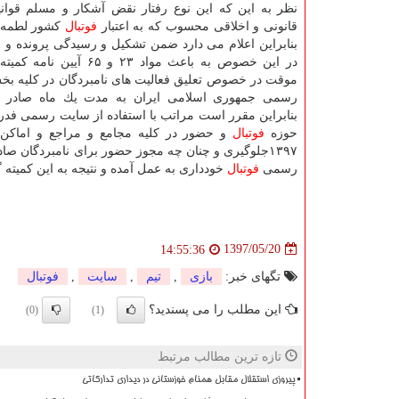
نظر به این كه این نوع رفتار نقض آشكار و مسلم قوان
قانونی و اخلاقی محسوب كه به اعتبار
فوتبال
كشور لطمه و
بنابراین اعلام می دارد ضمن تشكیل و رسیدگی پرونده و ا
در این خصوص به باعث مواد ۲۳ و ۶۵ 
موقت در خصوص تعلیق فعالیت های نامبردگان در كلیه ب
رسمی جمهوری اسلامی ایران به مدت یك ماه صادر گ
بنابراین مقرر است مراتب با استفاده از سایت رسمی فد
حوزه
فوتبال
و حضور در كلیه مجامع و مراجع و اماك
۱۳۹۷جلوگیری و چنان چه مجوز حضور برای نامبردگان صادر شده لغو و از ورود و همراهی ایشان با تیم ها و اهالی
رسمی
فوتبال
خودداری به عمل آمده و نتیجه به این كمیته
1397/05/20
14:55:36
تگهای خبر:
بازی
,
تیم
,
سایت
,
فوتبال
این مطلب را می پسندید؟
(0)
(1)
تازه ترین مطالب مرتبط
پیروزی استقلال مقابل همنام خوزستانی در دیداری تدارکاتی