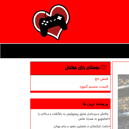
دوستان بازی فوتبال
فیش حج
قیمت بیسیم کنوود
پربیننده ترین ها
واکنش مدیرعامل سابق پرسپولیس به بازگشت و مذاکره با
اسکوچیچ به همراه عکس
باخت ازبکستان در نخستین حضور در جام جهانی