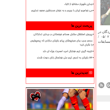
جدایی شهریار مغانلو از کلباء
می خواهیم ایران را ببریم و به عنوان صدرنشین صعود نماییم
پربحث ترین ها
ردگان در
پیروزی استقلال مقابل همنام خوزستانی در دیداری تدارکاتی
جمهوری اسلامی ایران و بین المللی از یوم جاری مورخ ۲۰ /۰۵ /
دردسر جدید برای سرخپوشان پیام بازیکن مازادی که پرسپولیس
مسابقات
را نگران کرد!
نتیجه گیری تیم فوتبال امید اهمیت ویژه ای دارد
۲۴ بازیکن به اردوی تیم ملی فوتسال زنان دعوت شدند
جدیدترین ها