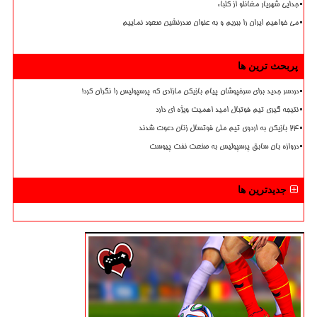
جدایی شهریار مغانلو از کلباء
می خواهیم ایران را ببریم و به عنوان صدرنشین صعود نماییم
پربحث ترین ها
دردسر جدید برای سرخپوشان پیام بازیکن مازادی که پرسپولیس را نگران کرد!
نتیجه گیری تیم فوتبال امید اهمیت ویژه ای دارد
۲۴ بازیکن به اردوی تیم ملی فوتسال زنان دعوت شدند
دروازه بان سابق پرسپولیس به صنعت نفت پیوست
جدیدترین ها