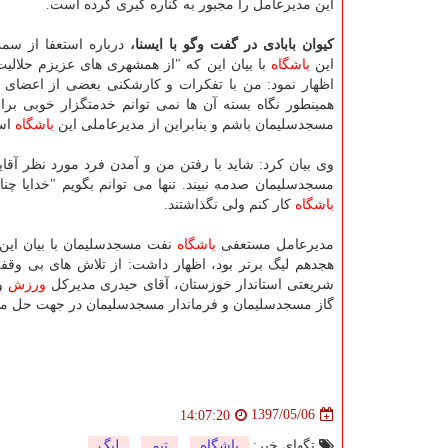
این مدیرعامل را مجبور به كناره گیری كرده است.
كیوان بابادی در گفت وگو با ایسنا،
درباره استعفا از سم
این
باشگاه
با بیان این كه "از همشهری های عزیزم حلالی
اظهار نمود: من با تفكرات و كارشكنی بعضی از اعضای ه
همینطور نگاه بسته آن ها نمی توانم خدمتگزار خوبی بر
مسجدسلیمان باشم و بنابراین از مدیرعاملی این
باشگاه
است
وی بیان كرد: شاید با رفتن من و آمدن فرد مورد نظر آقا
مسجدسلیمان صدمه نبیند. تنها می توانم بگویم "خدایا چ
باشگاه
كار كنم ولی نگذاشتند.
مدیرعامل مستعفی
باشگاه
نفت مسجدسلیمان با بیان ای
هجدهم لیگ برتر بود، اظهار داشت: از تلاش های بی وق
شریعتی استاندار خوزستان، آقای حیدری مدیركل
ورزش
و 
گاز مسجدسلیمان و فرماندار مسجدسلیمان در جهت حل 
1397/05/06
14:07:20
تگهای خبر:
باشگاه
,
تیم
,
لیگ