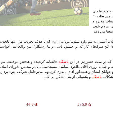
ت مدیرعاملی
ت می طلبم، "
یات مدیره و
ای مردم خوب
عفا می دهم.
یان، آسیبی به تیم وارد نشود. من می روم كه با هدف تخریب من، تنها دلخو
نان كن سرانجام كار كه تو خشنود باشی و ما رستگار". من واقعا می خواستم
ن كه در مدت حضورش در این
باشگاه
خالصانه كوشیده و هدفش موفقیت تیم 
فه و شبانه روزی آقای ظاهری نماینده مسجدسلیمان در مجلس شورای اسلام
جوانان استان و همینطور آقای ناصری كریموند مدیرعامل شركت بهره بردار
مشكلات
باشگاه
و پشتیبانی از بنده تشكر می كنم.
4448
5
/
5.0