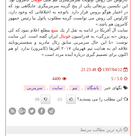
این تكنسین پرتغالی یكی از پنج گزینه سرمربیگری جایگاهی بود كه
در اختیار هوگو بروس قرار دارد. باتوجه به اختلافاتی كه وجود دارد،
كارلوس كی روش می توانست گزینه مطلوب پائول بیا رئیس جمهور
كامرون هم باشد.»
سایت آل آفریكا در ادامه به نقل از یك
منبع
مطلع اعلام نمود كه كی
روش «نه بزرگی» به فدراسیون
فوتبال
ایران گفته است. این سایت
نوشت: «با این حال سرمربی سابق رئال مادرید و منچستریونایتد
علاقه ای به هدایت تیم قهرمان ۲۰۱۷ آفریقا (كامرون) ندارد. او هم
اكنون برای تصمیم گیری درباره آینده مردد است.»
1397/04/12
21:23:48
4400
5
/
5.0
تگهای خبر:
باشگاه
,
تیم
,
سایت
,
سرمربی
این مطلب را می پسندید؟
(0)
(1)
تازه ترین مطالب مرتبط