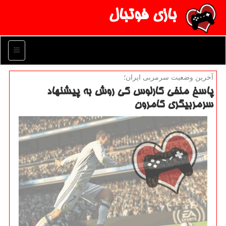
بازی فوتبال
منو
آخرین وضعیت سرمربی ایران؛
پاسخ منفی كارلوس كی روش به پیشنهاد
سرمربیگری كامرون