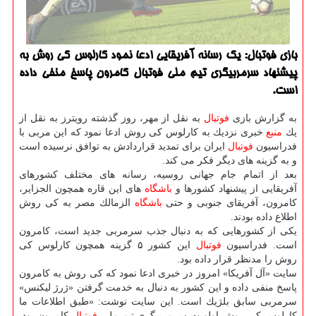
بازی فوتبال: یك رسانه آفریقایی ادعا نمود كارلوس كی روش به
پیشنهاد سرمربیگری تیم ملی فوتبال كامرون پاسخ منفی داده
است.
به گزارش بازی
فوتبال
به نقل از مهر، روز گذشته رویترز به نقل از
یك
منبع
خبری نزدیك به كارلوس كی روش ادعا نمود كه این مربی با
فدراسیون
فوتبال
ایران برای تمدید قراردادش به توافق نرسیده است
و به گزینه های دیگر فكر می كند.
بعد از اتمام جام جهانی روسیه، رسانه های مختلف كشورهای
آفریقایی از پیشنهاد كشورها و
باشگاه
های این قاره همچون الجزایر،
كامرون، آفریقای جنوبی و حتی
باشگاه
الزمالك مصر به كی روش
اطلاع داده بودند.
یكی از كشورهایی كه به دنبال جذب سرمربی جدید است، كامرون
است. فدراسیون
فوتبال
این كشور ۵ گزینه همچون كارلوس كی
روش را مدنظر قرار داده بود.
سایت «آل آفریكا» امروز در خبری ادعا نمود كه كی روش به كامرون
پاسخ منفی داده و این كشور به دنبال به خدمت گرفتن «ژرژ لیكنس»
سرمربی سابق بلژیك است. این سایت نوشت: «طبق اطلاعات ما
كارلوس كی روش اولویت سرمربیگری تیم ملی
فوتبال
كامرون بود.