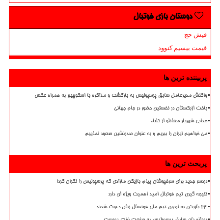
دوستان بازی فوتبال
فیش حج
قیمت بیسیم کنوود
پربیننده ترین ها
واکنش مدیرعامل سابق پرسپولیس به بازگشت و مذاکره با اسکوچیچ به همراه عکس
باخت ازبکستان در نخستین حضور در جام جهانی
جدایی شهریار مغانلو از کلباء
می خواهیم ایران را ببریم و به عنوان صدرنشین صعود نماییم
پربحث ترین ها
دردسر جدید برای سرخپوشان پیام بازیکن مازادی که پرسپولیس را نگران کرد!
نتیجه گیری تیم فوتبال امید اهمیت ویژه ای دارد
۲۴ بازیکن به اردوی تیم ملی فوتسال زنان دعوت شدند
دروازه بان سابق پرسپولیس به صنعت نفت پیوست