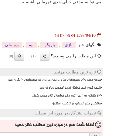
می توانیم مدعی خیلی جدی قهرمانی باشیم.»
1397/04/10
14:07:06
تگهای خبر:
بازی
,
بازیكن
,
تیم
,
تیم ملی
این مطلب را می پسندید؟
(0)
(1)
تازه ترین مطالب مرتبط
دردسر جدید برای سرخپوشان پیام بازیکن مازادی که پرسپولیس را نگران کرد!
نتیجه گیری تیم فوتبال امید اهمیت ویژه ای دارد
۲۴ بازیکن به اردوی تیم ملی فوتسال زنان دعوت شدند
جانشین منیر الحدادی در ترکیب استقلال
نظرات بینندگان در مورد این مطلب
لطفا شما هم
در مورد این مطلب
نظر دهید