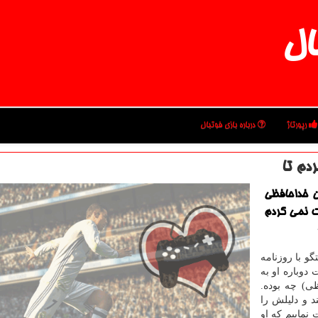
ال
رپورتاژ
درباره بازی فوتبال
دم تا
ن خداحافظی
وت نمی كردم
گو با روزنامه
دوباره او به
ظی) چه بوده.
د و دلیلش را
نماییم كه او