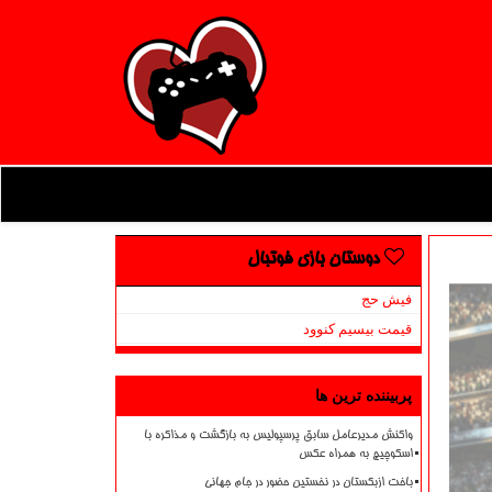
دوستان بازی فوتبال
فیش حج
قیمت بیسیم کنوود
پربیننده ترین ها
واکنش مدیرعامل سابق پرسپولیس به بازگشت و مذاکره با
اسکوچیچ به همراه عکس
باخت ازبکستان در نخستین حضور در جام جهانی