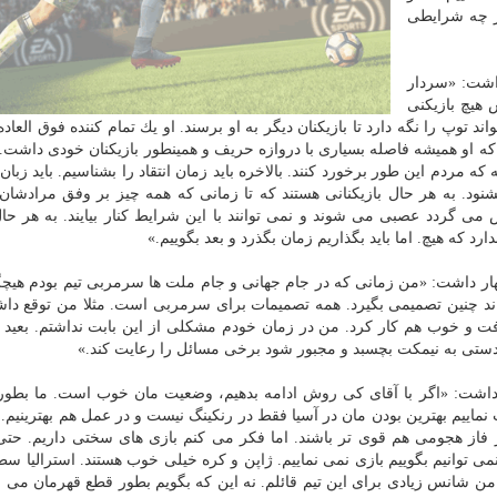
در چه شرایطی
مینطور اظهار داشت: «سردار
هیچ بازیكنی
ند توپ را نگه دارد تا بازیكنان دیگر به او برسند. او یك تمام كننده فوق العا
كه او همیشه فاصله بسیاری با دروازه حریف و همینطور بازیكنان خودی داشت. اح
 مردم این طور برخورد كنند. بالاخره باید زمان انتقاد را بشناسیم. باید زبان ا
شنود. به هر حال بازیكنانی هستند كه تا زمانی كه همه چیز بر وفق مرادشا
ی گردد عصبی می شوند و نمی توانند با این شرایط كنار بیایند. به هر حال
ارد كه هیچ. اما باید بگذاریم زمان بگذرد و بعد بگوییم.»
ار داشت: «من زمانی كه در جام جهانی و جام ملت ها سرمربی تیم بودم هیچگ
ند چنین تصمیمی بگیرد. همه تصمیمات برای سرمربی است. مثلا من توقع داشت
و خوب هم كار كرد. من در زمان خودم مشكلی از این بابت نداشتم. بعید 
دستی به نیمكت بچسبد و مجبور شود برخی مسائل را رعایت كند.»
ر داشت: «اگر با آقای كی روش ادامه بدهیم، وضعیت مان خوب است. ما بطور
اییم بهترین بودن مان در آسیا فقط در رنكینگ نیست و در عمل هم بهترینیم. اح
ر فاز هجومی هم قوی تر باشند. اما فكر می كنم بازی های سختی داریم. حت
می توانیم بگوییم بازی نمی نماییم. ژاپن و كره خیلی خوب هستند. استرالیا سطح
 و من شانس زیادی برای این تیم قائلم. نه این كه بگویم بطور قطع قهرمان می ش