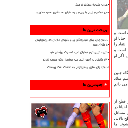
جدایی شهریار مغانلو از کلباء
می خواهیم ایران را ببریم و به عنوان صدرنشین صعود نماییم
پربحث ترین ها
ده است و
یانا او
دردسر جدید برای سرخپوشان پیام بازیکن مازادی که پرسپولیس
نتقاد را
را نگران کرد!
ن است و
نتیجه گیری تیم فوتبال امید اهمیت ویژه ای دارد
 اگر او
۲۴ بازیکن به اردوی تیم ملی فوتسال زنان دعوت شدند
دروازه بان سابق پرسپولیس به صنعت نفت پیوست
اه چنین
م میلاد
می دانم
جدیدترین ها
 قطع از
یانا در
ی مسائل
 بالایی
وند اما