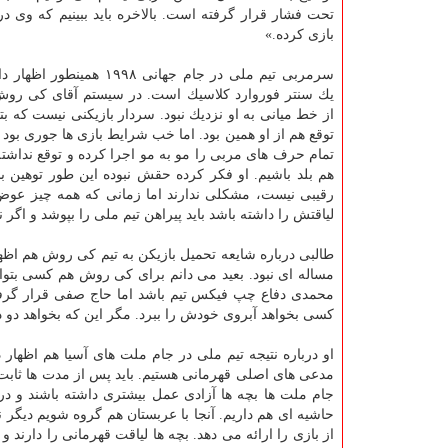
تحت فشار قرار گرفته است. بالاخره باید ببینیم كه وی 
بازی كرده.»
سرمربی تیم ملی در جام جهانی ۱۹۹۸ ه
یك سنتر فوروارد كلاسیك است. در سیستم آقای كی روش 
از خط میانی به او نزدیك نبود. سردار بازیكنی نیست كه بتوا
توقع هم از او همین بود. اما خب شرایط بازی ها جوری بود 
تمام حرف های مربی را مو به مو اجرا كرده و توقع نداشته كه
هم بلد باشیم. او فكر كرده حقش نبوده این طور توهین ب
رقیبی نیست، مشكلی ندارند اما زمانی كه همه چیز عوض م
لیاقتش را داشته باشد باید پیراهن تیم ملی را بپوشد و اگر ند
طالبی درباره شایعه تحمیل بازیكن به تیم كی روش هم اظه
مساله ای نبود. بعید می دانم برای كی روش هم كسی بتوا
محمدی دفاع چپ فیكس تیم باشد اما حاج صفی قرار گرفت 
كسی بخواهد آبروی خودش را ببرد. مگر این كه بخواهد دو 
او درباره نتیجه تیم ملی در جام ملت های آسیا هم اظها
مدعی های اصلی قهرمانی هستیم. باید پس از مدت ها ثابت نم
جام ملت ها بچه ها آزادی عمل بیشتری داشته باشند و د
حاشیه ای هم داریم. آنجا با عربستان هم گروه شویم دیگر ن
از بازی را ارائه می دهد. بچه ها لیاقت قهرمانی را دارند