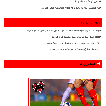
جدایی شهریار مغانلو از کلباء
می خواهیم ایران را ببریم و به عنوان صدرنشین صعود نماییم
پربحث ترین ها
دردسر جدید برای سرخپوشان پیام بازیکن مازادی که پرسپولیس را نگران کرد!
نتیجه گیری تیم فوتبال امید اهمیت ویژه ای دارد
۲۴ بازیکن به اردوی تیم ملی فوتسال زنان دعوت شدند
دروازه بان سابق پرسپولیس به صنعت نفت پیوست
جدیدترین ها