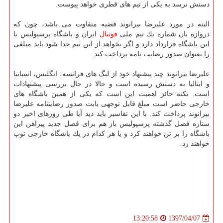
دستش نرسد به یكی از تیم های قطری خواهد پیوست.
البته در مورد علیرضا بیرانوند قضیه متفاوت می باشد، چون كه
دروازه بان شماره یك تیم ملی
فوتبال
ایران و باشگاه پرسپولیس با
این باشگاه قرارداد دارد و اگر بخواهد از این تیم جدا شود باید مبلغی
را بعنوان صدور رضایت نامه پرداخت كند.
علیرضا بیرانوند چند پیشنهاد خود از لیگ های فرانسه، انگلیس، اسپانیا
و ایتالیا به دستش رسیده است و حالا در حال بررسی پیشنهادات
است. نكته حائز اهمیت این است كه یكی از همین باشگاه های
خارجی حاضر است مبلغ قابل توجهی بابت صدور رضایتنامه علیرضا
بیرانوند پرداخت كند. با این تفاسیر باید دید آیا طی روزهای اخیر دو
ستاره فصل گذشته پرسپولیس باز هم برای فصل جدید پیراهن این
باشگاه را بر تن خواهند كرد و یا هر كدام در یك باشگاه خارجی توپ
خواهند زد.
1397/04/07
13:20:58