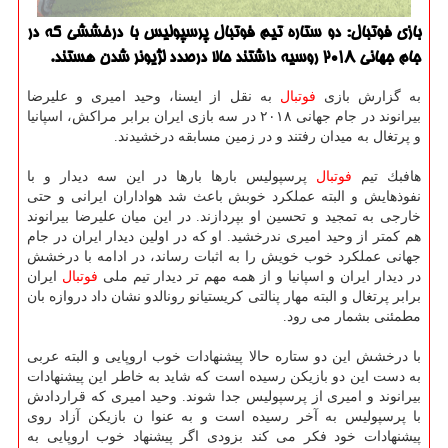
بازی فوتبال: دو ستاره تیم فوتبال پرسپولیس با درخششی كه در
جام جهانی ۲۰۱۸ روسیه داشتند حالا درصدد لژیونر شدن هستند.
به گزارش بازی
فوتبال
به نقل از ایسنا، وحید امیری و علیرضا
بیرانوند در جام جهانی ۲۰۱۸ در سه بازی ایران برابر مراكش، اسپانیا
و پرتغال به میدان رفتند و در زمین مسابقه درخشیدند.
هافبك تیم
فوتبال
پرسپولیس بارها بارها در این سه دیدار و با
نفوذهایش و البته عملكرد خوبش باعث شد هواداران ایرانی و حتی
خارجی به تمجید و تحسین او بپردازند. در این میان علیرضا بیرانوند
هم كمتر از وحید امیری ندرخشید. او كه در اولین دیدار ایران در جام
جهانی عملكرد خوب خویش را به اثبات رساند، در ادامه با درخشش
در دیدار ایران و اسپانیا و از همه مهم تر دیدار تیم ملی
فوتبال
ایران
برابر پرتغال و البته مهار پنالتی كریستیانو رونالدو نشان داد دروازه بان
مطمئنی بشمار می رود.
با درخشش این دو ستاره حالا پیشنهادات خوب اروپایی و البته عربی
به دست این دو بازیكن رسیده است كه شاید به خاطر این پیشنهادات
بیرانوند و امیری از پرسپولیس جدا شوند. وحید امیری كه قراردادش
با پرسپولیس به آخر رسیده است و به عنوا ن بازیكن آزاد روی
پیشنهادات خود فكر می كند بزودی اگر پیشنهاد خوب اروپایی به