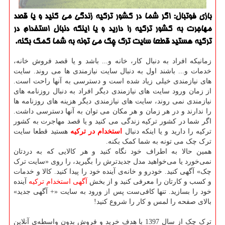
بازی فوتبال: اگر شما در كشور تركیه زندگی می كنید و یا قصد
مهاجرت به كشور تركیه را دارید و یا اینكه دنبال استخدام در
تركیه هستید قطعا سایت ترك چك می تونه به شما كمك بكنه.
زمانیکه افراد به دنبال کار، خانه و... باشد و یا قصد فروش خانه،
خدمات و... باشند اول به دنبال سایت نیازمندی ها می روند. سایت
های نیازمندی خیلی زیاد شده است و دسترسی به آنها راحت است.
از زمان ورود سایت های نیازمندی دیگر افراد به دنبال روزنامه های
نیازمندی نمی روند، سایت های نیازمندی دیگر هزینه های روزنامه ها
را ندارند و در هر زمان و هر مکان می توان به آنها دسترسی داشت.
اگر شما در کشور ترکیه زندگی می کنید و یا قصد مهاجرت به کشور
ترکیه را دارید و یا اینکه دنبال
استخدام در ترکیه
هستید قطعا سایت
ترک چک می تونه به شما کمک بکنه.
همین حالا به اطراف خود نگاه کنید و هر کالایی که به دردتان
نمی‌خورد یا می‌خواهید مدل جدیدترش را بگیرید، را روی «سایت ترک
چک» آگهی کنید. خودرو و خانه‌ی آینده خود را پیدا کنید. کالا و خدمات
و کسب و کارتان را معرفی کنید و از بخش
آگهی استخدام ترکیه
آینده
خود را بسازید. تنها کافی‌ست پس از ورود به سایت «+ آگهی جدید»
بالای صفحه را لمس و کار را شروع کنید!
ترک چک از سال 1397 با هدف خرید و فروش بدون واسطه‌ی آنلاین