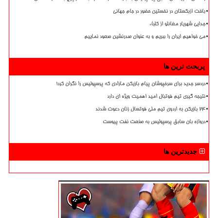
باخت ازبکستان در نخستین حضور در جام جهانی
جدایی شهریار مغانلو از کلباء
می خواهیم ایران را ببریم و به عنوان صدرنشین صعود نماییم
پربحث ترین ها
دردسر جدید برای سرخپوشان پیام بازیکن مازادی که پرسپولیس را نگران کرد!
نتیجه گیری تیم فوتبال امید اهمیت ویژه ای دارد
۲۴ بازیکن به اردوی تیم ملی فوتسال زنان دعوت شدند
دروازه بان سابق پرسپولیس به صنعت نفت پیوست
جدیدترین ها