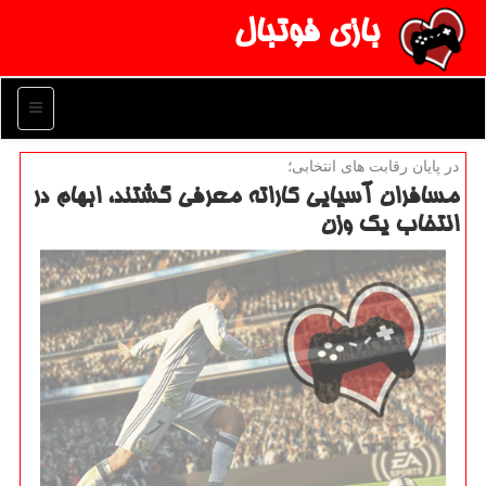
بازی فوتبال
منو
در پایان رقابت های انتخابی؛
مسافران آسیایی كاراته معرفی گشتند، ابهام در
انتخاب یك وزن