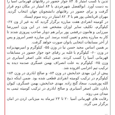
تدین با كسب امتیاز ۵. ۸۴ جواز حضور در رقابتهای قهرمانی آسیا را
به دست آورد. ابوالفضل شهرجردی با ۸۴ امتیاز در مكان دوم قرار
گرفت و برای حضور در رقابتهای دانشجویان جهان انتخاب گردید.
مهران قربانعلی پور هم با ۳. ۸۲ امتیاز در رده سوم ایستاد.
در كومیته انفرادی هفت مبارزه برگزار گردید كه به غیر از ون ۶۷-
كیلوگرم، تكلیف سایر اوزان مشخص شد. در این وزن امیررضا
میرزایی و هامون درفشی پور برابر هم دوبار صاحب پیروزی شدند تا
كار به مبارزه پنجم و تعیین كننده برسد. این مبارزه عصر امروز و پس
از آخر مسابقات انتخابی بانوان صورت خواهد گرفت.
بر همین اساس مجید حسن نیا در وزن ۵۵- كیلوگرم و امیرمهدیزاده
در وزن ۶۰- كیلوگرم با غلبه بر رقبای خود جواز حضور در مسابقات
قهرمانی آسیا را كسب كردند. ضمن اینكه علی اصغر آسیابری در
وزن ۷۵- كیلوگرم به علت انصراف بهمن عسگری صدمه دیده به
تركیب تیم اعزامی افزوده شد.
پیش از این مهدی خدابخش در وزن ۸۴- و صالح اباذری در وزن ۸۴+
كیلوگرم در تركیب كومیته انفرادی قطعی شده بود. ضمن اینكه ذبیح
الله پورشیب، سجاد گنج زاده. مهدی خدابخش، بهمن عسگری، كیوان
بابان، علی اصغر آسیابری و صالح اباذری در تركیب كومیته تیمی به
میدان می روند.
رقابت های قهرمانی آسیا ۲۰ تا ۲۳ تیرماه به میزبانی اردن در امان
برگزار می گردد.