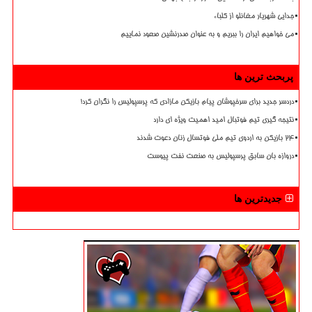
جدایی شهریار مغانلو از کلباء
می خواهیم ایران را ببریم و به عنوان صدرنشین صعود نماییم
پربحث ترین ها
دردسر جدید برای سرخپوشان پیام بازیکن مازادی که پرسپولیس را نگران کرد!
نتیجه گیری تیم فوتبال امید اهمیت ویژه ای دارد
۲۴ بازیکن به اردوی تیم ملی فوتسال زنان دعوت شدند
دروازه بان سابق پرسپولیس به صنعت نفت پیوست
جدیدترین ها