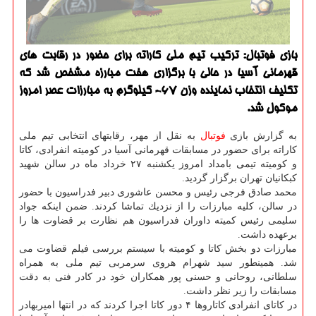
بازی فوتبال: تركیب تیم ملی كاراته برای حضور در رقابت های
قهرمانی آسیا در حالی با برگزاری هفت مبارزه مشخص شد كه
تكلیف انتخاب نماینده وزن ۶۷- كیلوگرم به مبارزات عصر امروز
موكول شد.
به گزارش بازی
فوتبال
به نقل از مهر، رقابتهای انتخابی تیم ملی
كاراته برای حضور در مسابقات قهرمانی آسیا در كومیته انفرادی، كاتا
و كومیته تیمی بامداد امروز یكشنبه ۲۷ خرداد ماه در سالن شهید
كبكانیان تهران برگزار گردید.
محمد صادق فرجی رئیس و محسن عاشوری دبیر فدراسیون با حضور
در سالن، كلیه مبارزات را از نزدیك تماشا كردند. ضمن اینكه جواد
سلیمی رئیس كمیته داوران فدراسیون هم نظارت بر قضاوت ها را
برعهده داشت.
مبارزات دو بخش كاتا و كومیته با سیستم بررسی فیلم قضاوت می
شد. همینطور سید شهرام هروی سرمربی تیم ملی به همراه
سلطانی، روحانی و حسنی پور همكاران خود در كادر فنی به دقت
مسابقات را زیر نظر داشت.
در كاتای انفرادی كاتاروها ۴ دور كاتا اجرا كردند كه در انتها امیربهادر