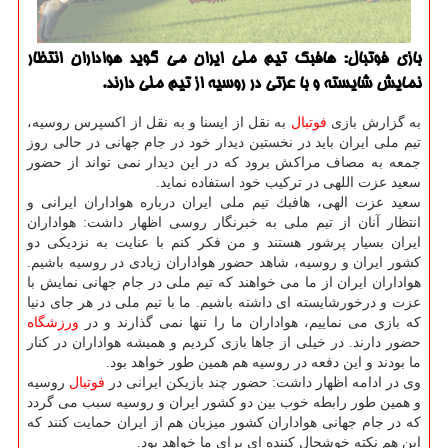
بازی فوتبال: هافبك تیم ملی ایران می گوید هواداران انتظار
نمایش شایسته و با عزتی در روسیه از تیم ملی دارند.
به گزارش بازی
فوتبال
به نقل از ایسنا و به نقل از اكسپرس روسیه،
تیم ملی ایران باید در نخستین دیدار خود در جام جهانی در حالی روز
جمعه به مصاف مراكش برود كه در این دیدار نمی تواند از حضور
سعید عزت اللهی در تركیب خود استفاده نماید.
سعید عزت الهی، هافبك تیم ملی ایران درباره هواداران ایرانی و
انتظار آنان از تیم ملی به خبرنگار روسی اظهار داشت: هواداران
ایران بسیار پرشور هستند و من فكر كنم با عنایت به نزدیكی دو
كشور ایران و روسیه، شاهد حضور هواداران زیادی در روسیه باشیم.
هواداران ایران از ما می خواهند كه تیم ملی در جام جهانی نمایش با
عزت و درخورشایسته ای داشته باشیم. ما با تیم ملی در هر جای دنیا
كه بازی می نماییم، هواداران ما را تنها نمی گذارند و در
ورزشگاه
حضور دارند. در خیلی از جاها بازی كردیم و همیشه هواداران در كنار
ما بودند و این دفعه در روسیه هم همین طور خواهد بود.
وی در ادامه اظهار داشت: حضور چند بازیكن ایرانی در
فوتبال
روسیه
و همین طور رابطه خوب بین دو كشور ایران و روسیه سبب می گردد
كه در جام جهانی هواداران كشور میزبان هم از ایران حمایت كنند كه
این هم نكته خوشحال كننده ای برای ما خواهد بود.