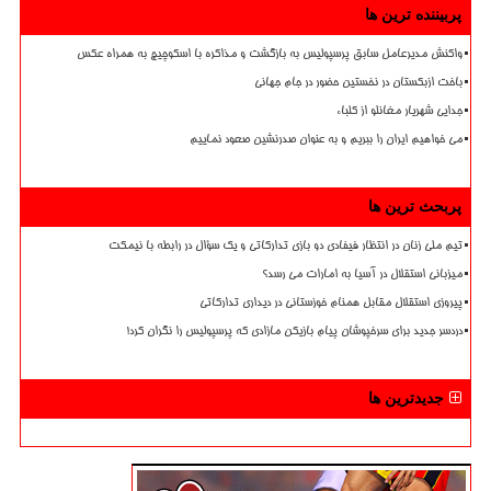
پربیننده ترین ها
واکنش مدیرعامل سابق پرسپولیس به بازگشت و مذاکره با اسکوچیچ به همراه عکس
باخت ازبکستان در نخستین حضور در جام جهانی
جدایی شهریار مغانلو از کلباء
می خواهیم ایران را ببریم و به عنوان صدرنشین صعود نماییم
پربحث ترین ها
تیم ملی زنان در انتظار فیفادی دو بازی تدارکاتی و یک سؤال در رابطه با نیمکت
میزبانی استقلال در آسیا به امارات می رسد؟
پیروزی استقلال مقابل همنام خوزستانی در دیداری تدارکاتی
دردسر جدید برای سرخپوشان پیام بازیکن مازادی که پرسپولیس را نگران کرد!
جدیدترین ها