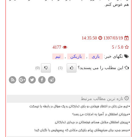
هم عوض كنم.
1397/03/19
14:35:50
4177
5
/
5.0
تگهای خبر:
بازی
,
بازیكن
,
تیم
این مطلب را می پسندید؟
(0)
(1)
تازه ترین مطالب مرتبط
تیم ملی زنان در انتظار فیفادی دو بازی تدارکاتی و یک سؤال در رابطه با نیمکت
میزبانی استقلال در آسیا به امارات می رسد؟
پیروزی استقلال مقابل همنام خوزستانی در دیداری تدارکاتی
دردسر جدید برای سرخپوشان پیام بازیکن مازادی که پرسپولیس را نگران کرد!