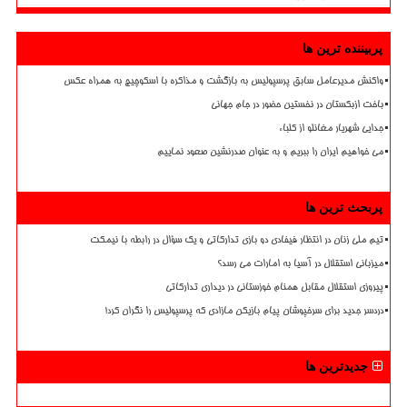
پربیننده ترین ها
واکنش مدیرعامل سابق پرسپولیس به بازگشت و مذاکره با اسکوچیچ به همراه عکس
باخت ازبکستان در نخستین حضور در جام جهانی
جدایی شهریار مغانلو از کلباء
می خواهیم ایران را ببریم و به عنوان صدرنشین صعود نماییم
پربحث ترین ها
تیم ملی زنان در انتظار فیفادی دو بازی تدارکاتی و یک سؤال در رابطه با نیمکت
میزبانی استقلال در آسیا به امارات می رسد؟
پیروزی استقلال مقابل همنام خوزستانی در دیداری تدارکاتی
دردسر جدید برای سرخپوشان پیام بازیکن مازادی که پرسپولیس را نگران کرد!
جدیدترین ها