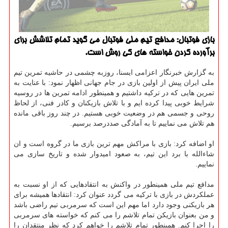
بازی فوتبال: مدافع تیم ملی فوتبال می گوید تمام تلاشش برای
برآورده كردن خواسته های كی روش است.
به گزارش خبرنگار اعزامی ایسنا، روزبه چشمی در حاشیه تمرین تیم
ملی ایران پیش از اولین بازی در جام جهانی اظهار نمود: با عنایت به
تمرین هایی كه در تركیه داشتیم و همینطور ادامه تمرین ها در روسیه
شرایط خوبی پیدا كرده ایم و با تلاش بازیكنان و كادر فنی، از لحاظ
روحی و جسمی هم در وضعیت خوبی هستیم. در چند روز باقی مانده
هم تلاش می نماییم تا به آمادگی صددرصد برسیم.
او اضافه كرد: بازی با مراكش مهم ترین بازی ما در گروه است و ان
شاءالله با برد این تیم، به صعود امیدوار شده و تاریخ سازی می
نماییم.
مدافع تیم ملی همینطور در واكنش به انتقادهایی كه از او نسبت به
عملكردش در بازی با تركیه می گردد عنوان كرد: انتقادها همیشه برای
هر بازیكنی وجود دارد اما مهم این است كه سرمربی تیم راضی باشد
و من بعنوان بازیكن تمام تلاشم را می كنم كه خواسته های سرمربی
را اجرا كنم. همینطور تمام تلاشم را خواهم كرد كه نظر منتقدان را