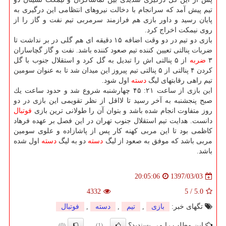
تیم پیش آمد كه سرانجام با دخالت نیروهای انتظامی این درگیری به
پایان رسید و داور بازی هم فرازمند سرمربی تیم نفت و گاز را از
روی نیمكت اخراج كرد.
بازی دو تیم در دو وقت اضافه ۱۵ دقیقه ای هم گلی در بر نداشت تا
ضربات پنالتی تعیین كننده تیم صعود كننده باشد. نفت و گاز گچاساران
۳
ضربه
از ۵ پنالتی اش را تبدیل به گل كرد و استقلال جنوب با گل
كردن ۴ پنالتی از ۵ پنالتی تیم پیروز این میدان شد تا به عنوان سومین
تیم راهی رقابتهای لیگ
دسته
اول شود.
این بازی از ساعت ۲۱: ۴۵ چهارشنبه شروع شد و حدود ساعت یك
صبح پنجشنبه به آخر رسید تا لااقل از نظر تقویمی این بازی در دو
روز متفاوت انجام شده باشد و بتوان آن را طولانی ترین بازی
فوتبال
دانست. هدایت تیم استقلال جنوب تهران در این فصل بر عهده فرهاد
كاظمی بود تا این مربی كهنه كار پس از پاشازاده و علوی سومین
مربی باشد كه موفق به صعود از لیگ
دسته
دو به لیگ
دسته
اول شده
باشد.
1397/03/03
20:05:06
4332
5
/
5.0
تگهای خبر:
بازی
,
تیم
,
دسته
,
فوتبال
این مطلب را می پسندید؟
(0)
(1)