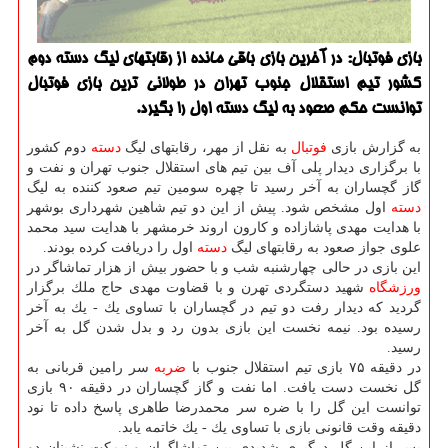
بازی فوتبال: در آخرین بازی باقی مانده از رقابتهای لیگ دسته دوم
كشور تیم استقلال جنوب تهران در طولانی ترین بازی فوتبال
توانست حكم صعود به لیگ دسته اول را بگیرد.
به گزارش بازی
فوتبال
به نقل از مهر، رقابتهای لیگ
دسته
دوم كشور
با برگزاری دیدار پلی آف بین تیم های استقلال جنوب تهران و نفت و
گاز گچساران به آخر رسید تا چهره سومین تیم صعود كننده به لیگ
دسته
اول مشخص شود. پیش از این دو تیم شاهین شهرداری بوشهر
با هدایت مهدی پاشازاده و كارون اروند خرمشهر با هدایت سید محمد
علوی جواز صعود به رقابتهای لیگ
دسته
اول را دریافت كرده بودند.
این بازی در حالی چهارشنبه شب و با حضور بیش از هزار تماشاگر در
ورزشگاه
شهید دستگردی تهرن و با قضاوت مهدی حاج ملك برگزار
گردید كه دیدار رفت دو تیم در گچساران با تساوی یك - یك به آخر
رسیده بود. نیمه نخست این بازی بدون رد و بدل شدن گل به آخر
رسید.
در دقیقه ۷۵ بازی تیم استقلال جنوب با
ضربه
سر رامین قربانی به
گل نخست دست یافت. اما نفت و گاز گچساران در دقیقه ۹۰ بازی
توانست این گل را با ضره سر محمدرضا طاهری پاسخ داده تا نود
دقیقه وقت قانونی بازی با تساوی یك - یك خاتمه یابد.
پس از این گل درگیری شدیدی بین تماشاگران و نیمكت نشینان دو