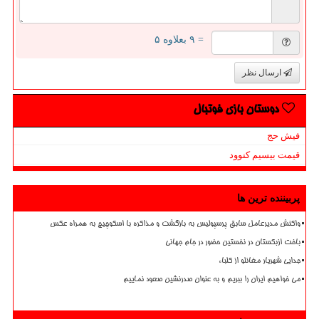
= ۹ بعلاوه ۵
ارسال نظر
دوستان بازی فوتبال
فیش حج
قیمت بیسیم کنوود
پربیننده ترین ها
واکنش مدیرعامل سابق پرسپولیس به بازگشت و مذاکره با اسکوچیچ به همراه عکس
باخت ازبکستان در نخستین حضور در جام جهانی
جدایی شهریار مغانلو از کلباء
می خواهیم ایران را ببریم و به عنوان صدرنشین صعود نماییم