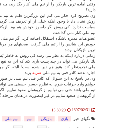
وقتی آماده ترین بازیكن را از تیم ملی كنار بگذارید، چه 
دارید؟
وی تصریح كرد: فكر می كنم این بزرگترین ظلم به تیم 
روش نشان داد با وجود اینكه خیلی از او تعریف می گردد
سیاست ندارد! كی روش اگر دلسوز خودش هم بود بازیكنان
تیم ملی كنار نمی گذاشت.
خودش این شانس را از تیم ملی گرفت. صحبتهای من درباره
ترین بازیكنان بودند.
زمانی درباره اینكه به نظر می رسد كی روش به خاطر پُ
یك بازیكن می تواند در چند پست بازی كند كه این به نف
ملی تجدیدنظر كند. هنوز هم دیر نشده است! البته اگر م
اجازه ندهند كادر فنی به تیم ملی
ضربه
بزند.
وی در پاسخ به این سئوال كه كادر فنی تیم ملی در صورت
خواهم وارد جزئیات شوم. به نظرم حسین حسینی می توانست 
تیم ملی باشد حتی می توانیم از گروهمان صعود نماییم. اگ
از گروهمان صعود نماییم در غیر اینصورت در همان مرحل
1397/02/31
15:30:20
تگهای خبر:
بازی
,
بازیكن
,
تیم
,
تیم ملی