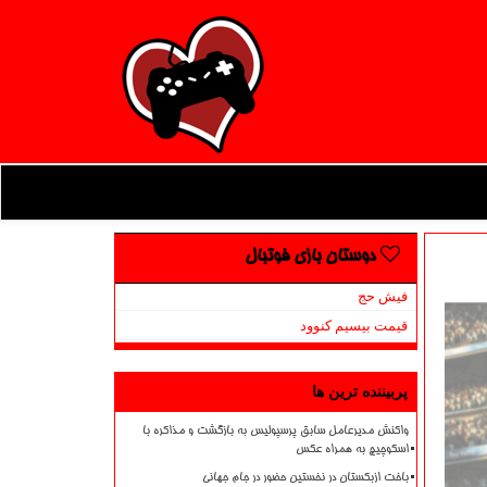
دوستان بازی فوتبال
فیش حج
قیمت بیسیم کنوود
پربیننده ترین ها
واکنش مدیرعامل سابق پرسپولیس به بازگشت و مذاکره با
اسکوچیچ به همراه عکس
باخت ازبکستان در نخستین حضور در جام جهانی