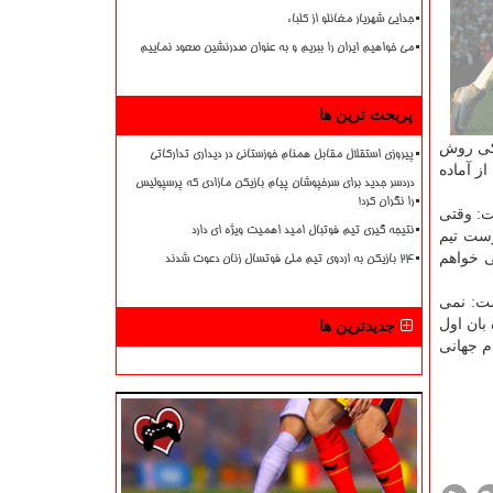
جدایی شهریار مغانلو از کلباء
می خواهیم ایران را ببریم و به عنوان صدرنشین صعود نماییم
پربحث ترین ها
 الان كی روش
پیروزی استقلال مقابل همنام خوزستانی در دیداری تدارکاتی
ز آماده
دردسر جدید برای سرخپوشان پیام بازیکن مازادی که پرسپولیس
را نگران کرد!
ت: وقتی
نتیجه گیری تیم فوتبال امید اهمیت ویژه ای دارد
رست تیم
خواهم
۲۴ بازیکن به اردوی تیم ملی فوتسال زنان دعوت شدند
شت: نمی
بان اول
جدیدترین ها
م جهانی