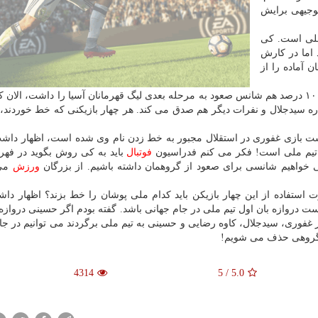
توجیهی برایش
ملی است. كی
 اما در كارش
 آماده را از
عضو هیات مدیره باشگاه استقلال اضافه كرد: اگر تیم ملی ۱۰ درصد هم شانس صعود به مرحله بعدی لیگ قهرمانان آسیا را داشت،
 سیدجلال و نفرات دیگر هم صدق می كند. هر چهار بازیكنی كه خط خوردند، ا
ست بازی غفوری در استقلال مجبور به خط زدن نام وی شده است، اظهار داش
ع تیم ملی است! فكر می كنم فدراسیون
فوتبال
باید به كی روش بگوید در فه
ی خواهیم شانسی برای صعود از گروهمان داشته باشیم. از بزرگان
ورزش
می 
 استفاده از این چهار بازیكن باید كدام ملی پوشان را خط بزند؟ اظهار دا
دروازه بان اول تیم ملی در جام جهانی باشد. گفته بودم اگر حسینی دروازه 
ر غفوری، سیدجلال، كاوه رضایی و حسینی به تیم ملی برگردند می توانیم در جا
ه گروهی حذف می شویم!
4314
5
/
5.0