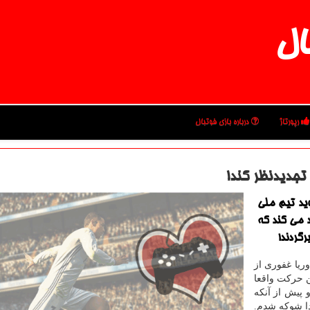
ال
رپورتاژ
درباره بازی فوتبال
تجدیدنظر كند!
ید تیم ملی
د می كند كه
رگردند!
ریا غفوری از
ن حركت واقعا
و پیش از آنكه
ا شوكه شدم.