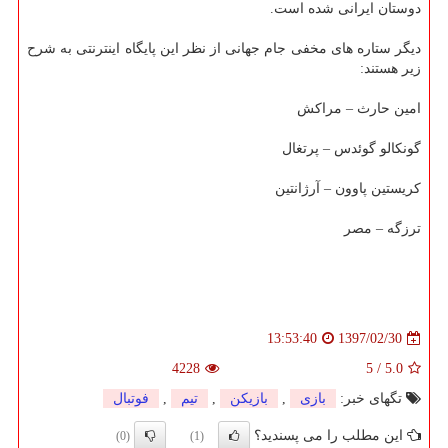
دوستان ایرانی شده است.
دیگر ستاره های مخفی جام جهانی از نظر این پایگاه اینترنتی به شرح
زیر هستند:
امین حارث – مراكش
گونكالو گوئدس – پرتغال
كریستین پاوون – آرژانتین
ترزگه – مصر
1397/02/30
13:53:40
4228
5
/
5.0
تگهای خبر:
بازی
,
بازیكن
,
تیم
,
فوتبال
این مطلب را می پسندید؟
(0)
(1)