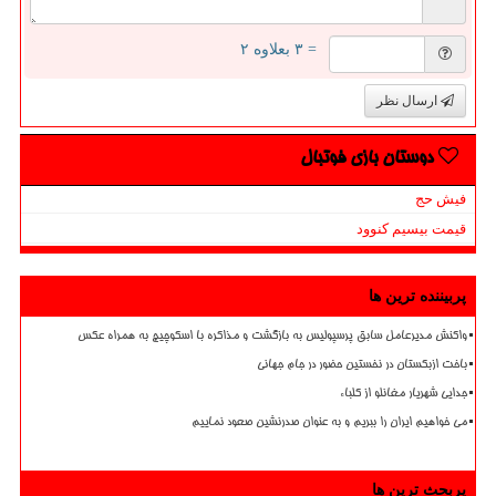
= ۳ بعلاوه ۲
ارسال نظر
دوستان بازی فوتبال
فیش حج
قیمت بیسیم کنوود
پربیننده ترین ها
واکنش مدیرعامل سابق پرسپولیس به بازگشت و مذاکره با اسکوچیچ به همراه عکس
باخت ازبکستان در نخستین حضور در جام جهانی
جدایی شهریار مغانلو از کلباء
می خواهیم ایران را ببریم و به عنوان صدرنشین صعود نماییم
پربحث ترین ها