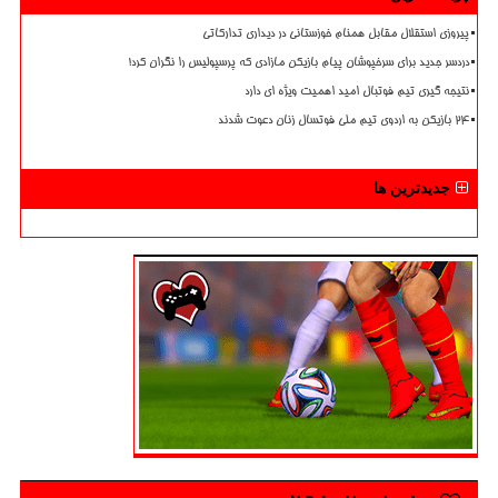
پیروزی استقلال مقابل همنام خوزستانی در دیداری تدارکاتی
دردسر جدید برای سرخپوشان پیام بازیکن مازادی که پرسپولیس را نگران کرد!
نتیجه گیری تیم فوتبال امید اهمیت ویژه ای دارد
۲۴ بازیکن به اردوی تیم ملی فوتسال زنان دعوت شدند
جدیدترین ها