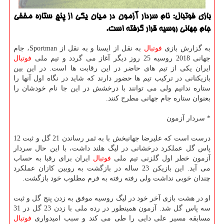
بازی فوتبال: نام سردار آزمون در میان یكی از پنج ستاره مخفی
جام جهانی روسیه قرار گرفته است.
به گزارش بازی
فوتبال
به نقل از ایسنا و به نقل از Sportman، جام
جهانی 2018 روسیه 25 روز دیگر آغاز می گردد و تیم ملی
فوتبال
ایران یكی از تیم های حاضر در این رقابت ها است. در این بین
بازیكنانی در تركیب تیم ها حضور دارند كه شاید در نگاه اول آنها را
ستاره ندانیم ولی می توانند با درخشش در این جا نام خودشان را
بعنوان ستاره جام جهانی مطرح كنند.
* سردار آزمون
درست است كه علیرضا جهانبخش با به ثمر رساندن 21 گل و ثبت 12
پاس گل عملكرد درخشانی در لیگ هلند داشت، با این حال سردار
آزمون خطر اول گلزنی تیم ملی
فوتبال
ایران برای رقبا به حساب
می آید. این بازیكن 23 ساله در بازگشت به روبین كازان عملكرد
چندان خوبی نداشت ولی رفته رفته به فرم مطلوب خود بازگشت.
او در هشت بازی آخر خود در لیگ روسیه موفق به زدن پنج گل و ثبت
سه پاس گل شد. آزمون همینطور در رده ملی با زدن 23 گل در 31
مسابقه مسیر علی دایی را طی می كند و سبب امیدواری
فوتبال