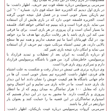
سرمربی پرسپولیس درباره نقطه قوت تیم حریف، اظهار داشت: ما
در بازی اول دیدیم كه الجزیره خط حمله قوی دارد. شماره "۱۰" این
تیم بازیكن بسیار خوبی است و در فصل قبل نتیجه خوبی گرفته
است. الجزیره فلسفه خوبی دارد كه در بازی هایش از آن استفاده
می نماید. بازی فردا است و باید ببینیم چه اتفاقی خواهد افتاد. فلسفه
ما بسیار آسان است و آن پیروزی در هر بازی است. برای ما فرقی
نمی كند این بازی باشد یا هر رقابت دیگری تنها هدف ما برد خواهد
بود. در لیگ قهرمانان آسیا ما تیم ضعیف نداریم و همه تیم ها سطح
بالایی دارند، هر تیمی اشتباه مرتكب شود، تیم حریف از آن استفاده
می نماید و امكان دارد نتیجه بازی تغییر كند.
او درباره بازگشت به ایران بعد از تعطیلات و تمدید قرارداد با
پرسپولیس، خاطرنشان كرد: من هنوز با باشگاه پرسپولیس قرارداد
دارم و تمركزم روی بازی فردا است.
وی درباره برتری فنی تیمش در دیدار رفت و شكست به علت اشتباه
های فردی، اظهار داشت: الجزیره تیم بسیار خوبی است. آن ها در
جام جهانی باشگاه ها هم كیفیت خویش را نشان دادند اما این دیدار
یك بازی جدید است. ما در خانه بازی می نماییم و این احتمال وجود
دارد كه مقابل ۱۰۰ هزار تماشاگر به میدان رویم كه از ما انتظار
پیروزی و بازگشت دارند. ما مجبور به برد در این دیدار هستیم كه
امیدوارم تماشاگران در این قضیه ما را حمایت كنند و بعنوان یار
دوازدهم در كنار ما باشند.
سرمربی كروات پرسپولیس درباره غیبت بازیكنان، اظهار داشت: