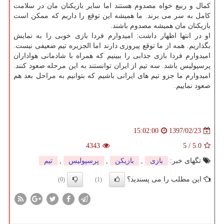
كمال و ربیع خواه مصدوم هستند اما سایر بازیكنان مان در سلامت
كامل به سر می برند. ما همیشه این توقع را داریم كه ممكن است
بازیكنان مان همیشه مصدوم باشند.
او در انتها اظهار داشت: امیدوارم فردا بازی خوبی را به نمایش
بگذاریم. همه از ما توقع پیروزی دارند اما الجزیره تیم ضعیفی نیست.
امیدوارم فردا بازی جذابی را ببینیم كه همراه با شادمانی هواداران
پرسپولیس باشد. سه تیم از ایران توانستند به این مرحله صعود كنند.
امیدوارم ما جزو تیم های ایرانی باشیم كه بتوانیم به مراحل بعد هم
صعود نماییم.
1397/02/23
15:02:00
4343
5
/
5.0
تگهای خبر:
بازی
,
بازیكن
,
پرسپولیس
,
تیم
این مطلب را می پسندید؟
(0)
(1)