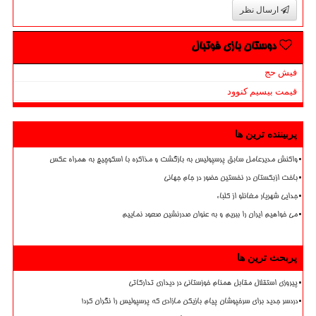
ارسال نظر
دوستان بازی فوتبال
فیش حج
قیمت بیسیم کنوود
پربیننده ترین ها
واکنش مدیرعامل سابق پرسپولیس به بازگشت و مذاکره با اسکوچیچ به همراه عکس
باخت ازبکستان در نخستین حضور در جام جهانی
جدایی شهریار مغانلو از کلباء
می خواهیم ایران را ببریم و به عنوان صدرنشین صعود نماییم
پربحث ترین ها
پیروزی استقلال مقابل همنام خوزستانی در دیداری تدارکاتی
دردسر جدید برای سرخپوشان پیام بازیکن مازادی که پرسپولیس را نگران کرد!