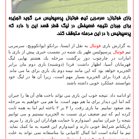
بازی فوتبال: سرمربی تیم فوتبال پرسپولیس می گوید الجزیره
برای جبران نتیجه ضعیفش در لیگ قطر قصد این را دارد كه
پرسپولیس را در این مرحله متوقف كند.
به گزارش بازی
فوتبال
به نقل از ایسنا، برانكو ایوانكوویچ، سرمربی
تیم
فوتبال
پرسپولیس ظهر یك شنبه در نشست خبری پیش از بازی با
امارات در چارچوب دور برگشت مرحله یك هشتم نهایی لیگ
قهرمانان آسیا، اظهار داشت: فردا (دوشنبه) بازی دوم مان برابر
الجزیره خواهد بود كه این مانند نیمه دوم یك بازی برای ما می ماند.
بازی فردا برای الجزیره بسیار مهم است، زیرا آن ها در لیگ خود
نتوانستند عملكرد خوبی داشته باشند.
او ادامه داد: نتیجه خوب این بازی می تواند باخت های آن ها را جبران
كند اما این دیدار برای ما هم مهم است. ما هم می خواهیم به مرحله
بعد صعود نماییم. ما بازی رفت را ۳ بر ۲ باخته ایم اما به همه ثابت
كرده ایم كه تیم ضعیف تری نسبت به الجزیره نیستیم و می توانیم
نتیجه را جبران نماییم. امیدوارم با حمایت هواداران این بازی را ببریم.
بازیكنانم شرایط خوبی دارند و امیدوارم این قضیه به ما كمك نماید.
تیم ما آماده است اما كمال كامیابی نیا متاسفانه نمی تواند به علت
مصدومیت در بازی رفت در این دیدار به میدان رود.