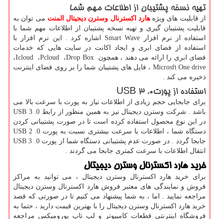
تهیه نسخه پشتیبان از اطلاعات مهم شما
از قابلیت های ویژه
هارد اکسترنال وسترن دیجیتال المنت
می توان به
قابلیت پشتیبان گیری و تهیه نسخه پشتیبان از اطلاعات مهم شما با
استفاده از نرم افزار
Smart Wave
اشاره کرد . این نرم افزار با
استفاده از فضای ابری و ایجاد اکانت در سایت هایی که خدمات
فضای ابری را ارائه می دهند ، همچون
Drop Box
،
Pcloud
،
Icloud
،
Microsft One drive
، فایل های پشتیبان شما را بر روی فضای اینترنت
ذخیره می کند .
استفاده از پورت
USB 3 .0
برای جابجایی حجم زیادی از اطلاعات نیاز به پورت با سرعت بالا می
باشد . شرکت وسترن دیجیتال نیز به همین منظور از رابط
USB 3 .0
در این نوع محصول استفاده کرده است تا در صورت پشتیبانی کردن
دستگاه شما ، اطلاعات با سرعت بیشتری نسبت به پورت
USB 2 .0
جابجا گردد . در صورت عدم پشتیبانی دستگاه شما از پورت
USB 3 .0
انتقال اطلاعات با سرعت کمتری جابجا می گردند .
خرید هارد اکسترنال وسترن دیجیتال
برای خرید هارد اکسترنال وسترن دیجیتال ، می توانید به مراکز
فروش و نمایندگی های معتبر فروش هارد اکسترنال وسترن دیجیتال
مراجعه نمایید . اما ، به شما پیشنهاد می کنیم تا در صورتی که قصد
خرید هارد اکسترنال وسترن دیجیتال را با بهترین قیمت دارید ، حتما به
فروشگاه اینترنتی قطعات کامپیوتر و لپ تاپ پورومیکس مراجعه