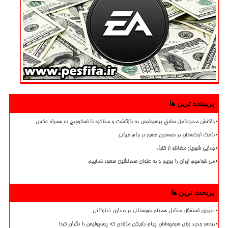
پربیننده ترین ها
واکنش مدیرعامل سابق پرسپولیس به بازگشت و مذاکره با اسکوچیچ به همراه عکس
باخت ازبکستان در نخستین حضور در جام جهانی
جدایی شهریار مغانلو از کلباء
می خواهیم ایران را ببریم و به عنوان صدرنشین صعود نماییم
پربحث ترین ها
پیروزی استقلال مقابل همنام خوزستانی در دیداری تدارکاتی
دردسر جدید برای سرخپوشان پیام بازیکن مازادی که پرسپولیس را نگران کرد!