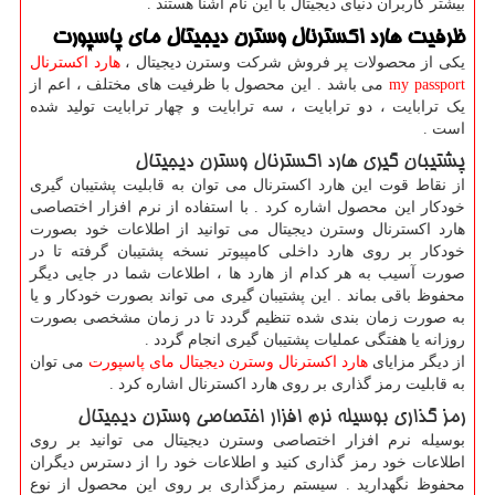
بیشتر کاربران دنیای دیجیتال با این نام آشنا هستند .
ظرفیت هارد اکسترنال وسترن دیجیتال مای پاسپورت
یکی از محصولات پر فروش شرکت وسترن دیجیتال ،
هارد اکسترنال
my passport
می باشد . این محصول با ظرفیت های مختلف ، اعم از
یک ترابایت ، دو ترابایت ، سه ترابایت و چهار ترابایت تولید شده
است .
پشتیبان گیری هارد اکسترنال وسترن دیجیتال
از نقاط قوت این هارد اکسترنال می توان به قابلیت پشتیبان گیری
خودکار این محصول اشاره کرد . با استفاده از نرم افزار اختصاصی
هارد اکسترنال وسترن دیجیتال می توانید از اطلاعات خود بصورت
خودکار بر روی هارد داخلی کامپیوتر نسخه پشتیبان گرفته تا در
صورت آسیب به هر کدام از هارد ها ، اطلاعات شما در جایی دیگر
محفوظ باقی بماند . این پشتیبان گیری می تواند بصورت خودکار و یا
به صورت زمان بندی شده تنظیم گردد تا در زمان مشخصی بصورت
روزانه یا هفتگی عملیات پشتیبان گیری انجام گردد .
از دیگر مزایای
هارد اکسترنال وسترن دیجیتال مای پاسپورت
می توان
به قابلیت رمز گذاری بر روی هارد اکسترنال اشاره کرد .
رمز گذاری بوسیله نرم افزار اختصاصی وسترن دیجیتال
بوسیله نرم افزار اختصاصی وسترن دیجیتال می توانید بر روی
اطلاعات خود رمز گذاری کنید و اطلاعات خود را از دسترس دیگران
محفوظ نگهدارید . سیستم رمزگذاری بر روی این محصول از نوع