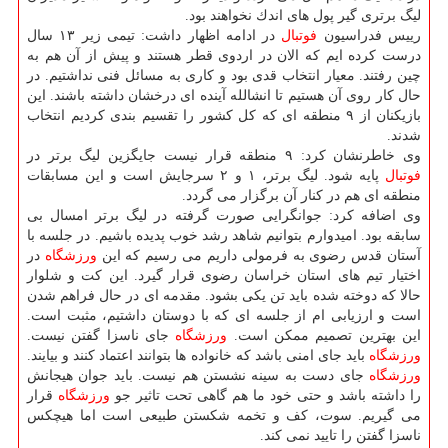
لیگ برتری گیر پول های اندك نخواهند بود.
رییس فدراسیون
فوتبال
در ادامه اظهار داشت: تیمی زیر ۱۳ سال
درست كرده ایم كه الان در اردوی قطر هستند و پیش از آن هم به
چین رفتند. معیار انتخاب قدی بود و كاری به مسائل فنی نداشتیم. در
حال كار روی آن هستیم تا انشالله آینده ای درخشان داشته باشند. این
بازیكنان از ۹ منطقه ای كه كل كشور را تقسیم بندی كردیم انتخاب
شدند.
وی خاطرنشان كرد: ۹ منطقه قرار نیست جایگزین لیگ برتر در
فوتبال
پایه شود. لیگ برتر، ۱ و ۲ سرجایش است و این مسابقات
منطقه ای هم در كنار آن برگزار می گردد.
وی اضافه كرد: جوانگرایی صورت گرفته در لیگ برتر امسال بی
سابقه بود. امیدوارم بتوانیم شاهد رشد خوب پدیده باشیم. در جلسه با
آستان قدس رضوی به فرمولی داریم می رسیم كه این
ورزشگاه
در
اختیار تیم های استان خراسان رضوی قرار گیرد. این كت و شلوار
حالا كه دوخته شده باید تن یكی بشود. مقدمه ای در حال فراهم شدن
است و ارزیابی ام از جلسه ای كه با دوستان داشتیم، مثبت است.
این بهترین تصمیم ممكن است.
ورزشگاه
جای ناسزا گفتن نیست.
ورزشگاه
باید جای امنی باشد كه خانواده ها بتوانند اعتماد كنند و بیایند.
ورزشگاه
جای دست به سینه نشستن هم نیست. باید جوان هیجانش
را داشته باشد و حتی خود ما هم گاهی تحت تاثیر جو
ورزشگاه
قرار
می گیریم. سوت، كف و تخمه شكستن طبیعی است اما هیچكس
ناسزا گفتن را تایید نمی كند.