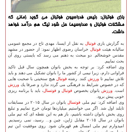
بازی فوتبال: رئیس فدراسیون فوتبال می گوید زمانی كه
مشكلات فوتبال و صداوسیما حل شود لیگ هم درآمد خواهد
داشت.
به گزارش بازی
فوتبال
به نقل از ایسنا، مهدی تاج در مجمع عمومی
سالیانه هیئت
فوتبال
خراسان رضوی اظهار نمود: از حضور در مشهد
مقدس خوشحالم. دو مبحث به ذهنم می رسد كه بایستی روی آن
بحث نماییم.
وی اضافه كرد: بر توجه به بخش بانوان همچون سال قبل تاكید
فراوانی دارم، زیرا نیمی از كشور ما را بانوان تشكیل می دهند و باید
تلاش نماییم تا
ورزش
كنند. رشته
فوتبال
هیچ سنخیتی با صحبت هایی
كه در خصوص شرایط بد فرهنگی می گردد ندارد و صرفا یك
ورزش
است.
ورزش
بانوان بخصوص
فوتبال
و
فوتسال
، باید با برنامه ریزی
خوبی پیش برود.
وی اضافه كرد: تیم ملی
فوتسال
بانوان در سال ۲۰۱۵ در مسابقات
تایلند اول شد. اگر می خواستیم میلیاردها تومان خرج نماییم و تبلیغ
روی بخش بانوان داشته باشیم، باز هم به این نقطه ای كه تیم ملی
بانوان در سال ۲۰۱۵ مقابل ژاپن، چین و... رسید، نمی رسیدیم.
امیدوارم تیم ملی امسال هم قهرمان شود. روی موفقیت این تیم
بسیار حساسم و تمركز خاصی روی این تیم داریم.