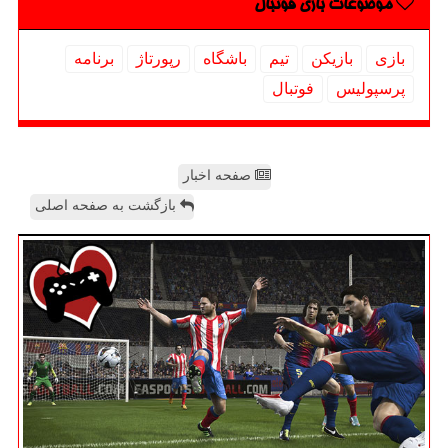
موضوعات بازی فوتبال
بازی
بازیكن
تیم
باشگاه
رپورتاژ
برنامه
پرسپولیس
فوتبال
صفحه اخبار
بازگشت به صفحه اصلی