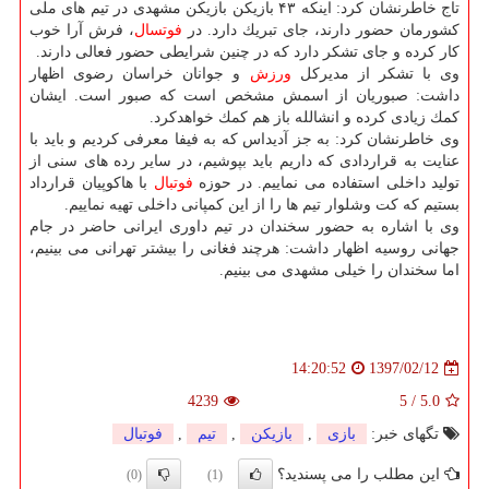
تاج خاطرنشان كرد: اینكه ۴۳ بازیكن بازیكن مشهدی در تیم های ملی
كشورمان حضور دارند، جای تبریك دارد. در
فوتسال
، فرش آرا خوب
كار كرده و جای تشكر دارد كه در چنین شرایطی حضور فعالی دارند.
وی با تشكر از مدیركل
ورزش
و جوانان خراسان رضوی اظهار
داشت: صبوریان از اسمش مشخص است كه صبور است. ایشان
كمك زیادی كرده و انشالله باز هم كمك خواهدكرد.
وی خاطرنشان كرد: به جز آدیداس كه به فیفا معرفی كردیم و باید با
عنایت به قراردادی كه داریم باید بپوشیم، در سایر رده های سنی از
تولید داخلی استفاده می نماییم. در حوزه
فوتبال
با هاكوپیان قرارداد
بستیم كه كت وشلوار تیم ها را از این كمپانی داخلی تهیه نماییم.
وی با اشاره به حضور سخندان در تیم داوری ایرانی حاضر در جام
جهانی روسیه اظهار داشت: هرچند فغانی را بیشتر تهرانی می بینیم،
اما سخندان را خیلی مشهدی می بینیم.
1397/02/12
14:20:52
4239
5
/
5.0
تگهای خبر:
بازی
,
بازیكن
,
تیم
,
فوتبال
این مطلب را می پسندید؟
(0)
(1)