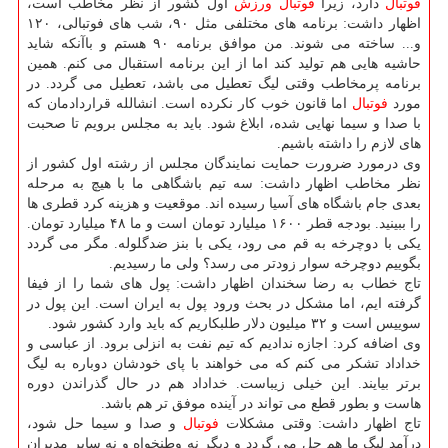
فوتبال
دارد، زیرا
فوتبال
ورزش
اول كشور از نظر مخاطب است،
اظهار داشت: برنامه های مختلفی مثل ۹۰، شب های فوتبالی، ۱۲۰
و... ساخته می شوند. من موافق برنامه ۹۰ هستم و باآنكه شاید
حاشیه هایی هم تولید كند اما از این برنامه استقبال می كنم. همین
برنامه پرمخاطب وقتی لیگ تعطیل می باشد، تعطیل می گردد. در
مورد
فوتبال
اما قانون خوب كار نكرده است. انشالله قراردادمان كه
با صدا و سیما نهایی شده، ابلاغ شود. باید به مجلس برویم تا صحبت
های لازم را داشته باشیم.
وی درمورد ضرورت حمایت نمایندگان مجلس از رشته اول كشور از
نظر مخاطب اظهار داشت: سه تیم باشگاهی ما با هیچ به مرحله
بعدی جام باشگاه های آسیا رسیده اند. موقعیت و هزینه كرد قطری ها
را ببینید. بودجه قطر ۱۶۰۰ میلیارد تومان است و ما ۴۸ میلیارد تومان.
یكی با دوچرخه به قم می رود، یكی با بنز ضدگلوله. مگر می گردد
بگوییم دوچرخه سوار زودتر می رسد؟ ولی ما رسیدیم.
تاج خطاب به رضا سخندان اظهار داشت: پول های شما را از فیفا
گرفته ایم، اما مشكل در بحث ورود پول به ایران است. این پول در
سوییس است و ۳۲ میلیون دلار طلبكاریم كه باید وارد كشور شود.
وی اضافه كرد: اجازه ندادیم كه تیم نفت به انزلی برود. از عباسی و
خداداد تشكر می كنم كه می خواهند با پای خودشان دوباره به لیگ
برتر بیایند. این خیلی زیباست. خداداد هم در حال گذراندن دوره
هاست و بطور قطع می تواند در آینده موفق تر هم باشد.
تاج اظهار داشت: وقتی مشكلات
فوتبال
و صدا و سیما حل شود،
درآمد لیگ ما هم حل می گردد و دیگر نه وطنخواه و نه سایر مدیران