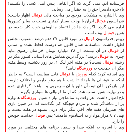
فرستاده ایم. نمی گردد كه اگر اتفاقی پیش آمد، كسی را بكشیم!
بالاخره دادسرا حق را به حقدار می رساند.
وی با اشاره به مشكلات موجود در مباحث مالی
فوتبال
اظهار داشت:
فدراسیون
فوتبال
ایران با بودجه بسیار كمتری نسبت به سایر كشورها
اداره می گردد. اگر یك جا در اقتصاد مقاومتی خوب كار شده، در
همین
فوتبال
بوده است.
رییس فدراسیون
فوتبال
در مورد قانون ۲۷ دهم درصد مصوب مجلس
اظهار داشت: متاسفانه همان قانون هم درست لحاظ نشده و اسمی
از
فوتبال
در آن نیست. از ۳۸ میلیارد تومان خراسان رضوی نباید
چیزی به
فوتبال
برسد؟ بزرگ ترین همایش های انسانی كشور مگر در
رشته
فوتبال
نیست؟ در هفته آخر لیگ ۱، در روز یكشنبه وسط هفته
مگر آن جمعیت به
ورزشگاه
نیامد؟
وی اضافه كرد: كدام
ورزش
با
فوتبال
قابل مقایسه است؟ به خاطر
اینكه ما فوتبالی ها بامداد تا شب با هم دعوا داریم و اختلاف داریم،
این بازیكن با ان تیم، آن داور با ان سرمربی و... باعث گرفتاری شده
و در نهایت همین سبب شده كه از ما فوتبالی ها سواری بگیرند.
تاج اظهار داشت: هر وقت به تماشاچی نیاز داشتیم،
ورزشگاه
همواره
پر از تماشاگر شده و مردم هیچگاه كم نگذاشته اند. در همین بازی
های همزمان هفته های آخر، مگر برای دربی مشهد در هفته بیست و
نهم، ۷ ۸ هزار هوادار به استادیوم نیامدند؟ پس
فوتبال
جذابیت خودش
را دارد.
وی با اشاره به اینكه صدا و سیما، برنامه های مختلفی در مورد