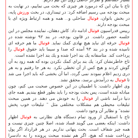
تاج با بیان این كه درمورد هر چیزی كه بحث می نماییم، در نهایت به
مبحث بودجه می رسیم اضافه كرد: در تیمداری، در بحث
ورزش
پایه،
در بخش بانوان،
فوتبال
ساحلی و... همه و همه ارتباط ویژه ای با
مبحث بودجه دارند.
رییس فدراسیون
فوتبال
ادامه داد: كاش دهقان، نماینده مجلس در این
جلسه حضور داشت. در قانون بودجه، در بند ۹۲ نوشته شده در
فوتبال
حرفه ای نباید هیچ نهادی كمك نماید.
فوتبال
ما هم حرفه ای
نامیده شده و در بند ۹۳ آمده كه صدا و سیما باید حقوق
فوتبال
را
پرداخت كند. متاسفانه یك بند اجرا شده و یك بند اجرا نشده است.
تاج خاطرنشان كرد: یك بند برای كمك نكردن بوده كه همه زود به آن
گوش كردند و هیچ كس از آن تخطی نكرد. به هر جا رفتیم و به هر
دری زدیم اعلام نمودند نمی گردد، اما آن بخشی كه باید اجرا می شد
تا
فوتبال
به درآمدش برسد، محقق نشد.
وی اظهار داشت: با اطمینان در این خصوص صحبت می كنم، چون
مبادله شده است، پس بحث بودجه را باید بطور قطع ببندیم. همه جای
دنیا درآمد ناشی از
فوتبال
را به خودش می دهند. در همین مبحث
تبلیغات محیطی هم مشكلات مختلفی مثل " تبلیغات خوب پخش
نشده" و نظایر آن وجود داشت.
تاج با استقبال از ورود تمام دستگاه های نظارتی به
فوتبال
اظهار
داشت: اینكه بعضی می گویند فساد شده، اصلا چنین چیزی نیست و
همه چیز شفاف است. بحث پنهانی نداریم. در هر قرارداد اگر پول
پرداخت شده كه هیچ، اگر هم نشده مبحث پرونده را به دادسرا