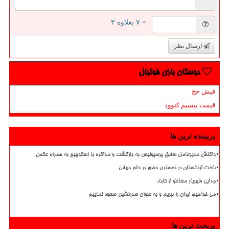
= ۷ بعلاوه ۳
ارسال نظر
دوستان بازی فوتبال
فیش حج
قیمت بیسیم کنوود
پربیننده ترین ها
واکنش مدیرعامل سابق پرسپولیس به بازگشت و مذاکره با اسکوچیچ به همراه عکس
باخت ازبکستان در نخستین حضور در جام جهانی
جدایی شهریار مغانلو از کلباء
می خواهیم ایران را ببریم و به عنوان صدرنشین صعود نماییم
پربحث ترین ها