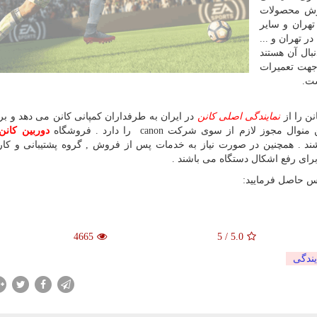
روش محصولات
هران و سایر
 تهران و ...
ال آن هستند
جهت تعمیرات
ست.
ن را از
نمایندگی اصلی کانن
در ایران به طرفداران کمپانی کانن می دهد و بر
لازم از سوی شرکت canon را دارد . فروشگاه
دوربین کانن
د . همچنین در صورت نیاز به خدمات پس از فروش , گروه پشتیبانی و کا
رای رفع اشکال دستگاه می باشند .
اس حاصل فرمایید:
4665
5
/
5.0
یندگی