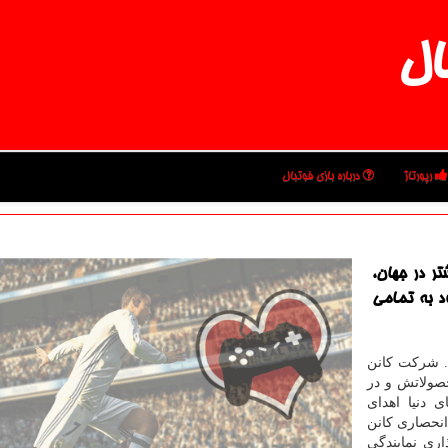
ال
رپورتاژ
درباره بازی فوتبال
ر در جهان،
د به تمامی
 . شرکت کانن
حصولاتش و در
 دنیا اهدای
انحصاری کانن
ری نمایندگی