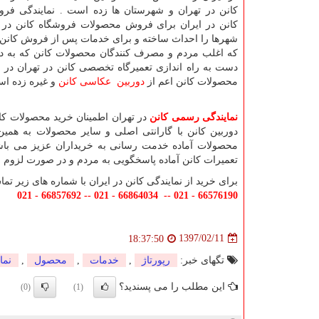
کانن در تهران و شهرستان ها زده است . نمایندگی ف
کانن در ایران برای فروش محصولات فروشگاه کانن در ت
شهرها را احداث ساخته و برای خدمات پس از فروش کانن در
که اغلب مردم و مصرف کنندگان محصولات کانن که به دنب
دست به راه اندازی تعمیرگاه تخصصی کانن در تهران در 
محصولات کانن اعم از
دوربین عکاسی کانن
و غیره زده ا
نمایندگی رسمی کانن
در تهران اطمینان خرید محصولات کان
دوربین کانن با گارانتی اصلی و سایر محصولات به همین منوال مجوز 
محصولات آماده خدمت رسانی به خریداران عزیز می باشن
تعمیرات کانن آماده پاسخگویی به مردم و در صورت لزوم ب
برای خرید از نمایندگی کانن در ایران با شماره های زیر تم
66576190 - 021 -- 66864034 - 021 -- 66857692 - 021
1397/02/11
18:37:50
تگهای خبر:
رپورتاژ
,
خدمات
,
محصول
,
نما
این مطلب را می پسندید؟
(0)
(1)