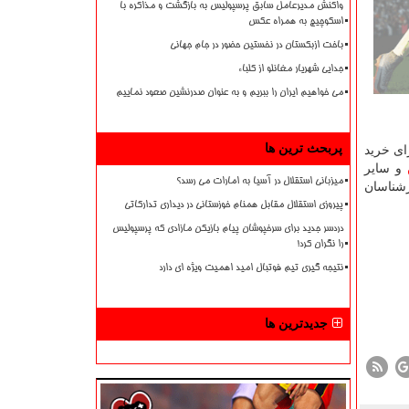
واکنش مدیرعامل سابق پرسپولیس به بازگشت و مذاکره با
اسکوچیچ به همراه عکس
باخت ازبکستان در نخستین حضور در جام جهانی
جدایی شهریار مغانلو از کلباء
می خواهیم ایران را ببریم و به عنوان صدرنشین صعود نماییم
پربحث ترین ها
ای خرید
و سایر
میزبانی استقلال در آسیا به امارات می رسد؟
رشناسان
پیروزی استقلال مقابل همنام خوزستانی در دیداری تدارکاتی
دردسر جدید برای سرخپوشان پیام بازیکن مازادی که پرسپولیس
را نگران کرد!
نتیجه گیری تیم فوتبال امید اهمیت ویژه ای دارد
جدیدترین ها