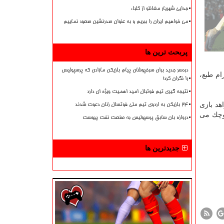
جدایی شهریار مغانلو از کلباء
می خواهیم ایران را ببریم و به عنوان صدرنشین صعود نماییم
پربحث ترین ها
دردسر جدید برای سرخپوشان پیام بازیکن مازادی که پرسپولیس
ام طبع،
را نگران کرد!
نتیجه گیری تیم فوتبال امید اهمیت ویژه ای دارد
هد بازی
۲۴ بازیکن به اردوی تیم ملی فوتسال زنان دعوت شدند
كوچك می
دروازه بان سابق پرسپولیس به صنعت نفت پیوست
جدیدترین ها