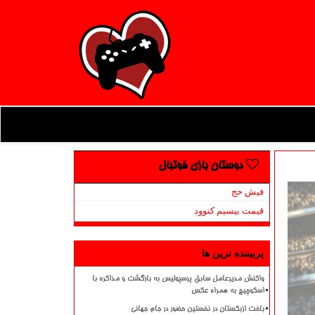
دوستان بازی فوتبال
فیش حج
قیمت بیسیم کنوود
پربیننده ترین ها
واکنش مدیرعامل سابق پرسپولیس به بازگشت و مذاکره با
اسکوچیچ به همراه عکس
باخت ازبکستان در نخستین حضور در جام جهانی