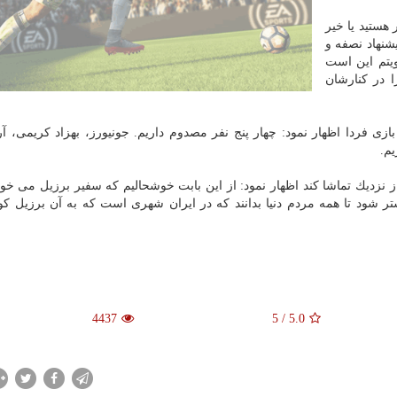
هستید یا خیر
شنهاد نصفه و
یتم این است
 در كنارشان
 فردا اظهار نمود: چهار پنج نفر مصدوم داریم. جونیورز، بهزاد كریمی، آر
یم.
 نزدیك تماشا كند اظهار نمود: از این بابت خوشحالیم كه سفیر برزیل می خوا
یشتر شود تا همه مردم دنیا بدانند كه در ایران شهری است كه به آن برزیل 
4437
5
/
5.0