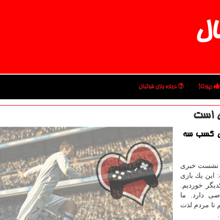
ال
رپورتاژ
درباره بازی فوتبال
ن است
رای كسب سه
در نشست خبری
 این یك بازی
یگر خوردیم.
ی دارد. ما
م تا مردم لذت