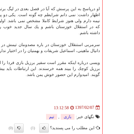
او درپاسخ به این پرسش كه آیا در فصل بعدی در لیگ برتر 
اظهار داشت: نمی دانم شرایطم چه گونه است. یكی دو پی
نیمه دارم ولی هنوز شرایط كاملا مشخص نمی باشد. اولو
كه در استقلال خوزستان باشم و یك سال جدید خوب را
داشته باشم.
سرمربی استنقلال خوزستان در باره مصدومان تیمش در بازی
دانیال ماهینی، اسماعیل شریفات و بهمنیان را در اختیار ندار
ویسی درباره اینكه مقرر است سفیر برزیل بازی فردا را از
برزیل كوچك را ببیند همه خرسندند. این ارتباطات باید ب
گویند. امیدوارم این حضور خوش یمن باشد.
1397/02/07
13:12:58
تگهای خبر:
بازی
,
تیم
این مطلب را می پسندید؟
(0)
(1)