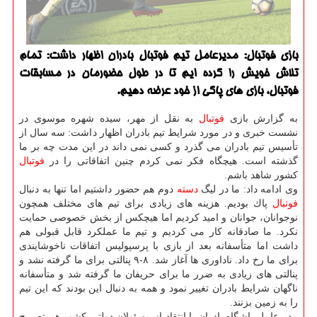
بازی فوتبال: مدیرعامل تیم فوتبال بادران اظهار داشت: تمام
تلاش خویش را كرده ایم تا در طول حضورمان در مسابقات
فوتبال، بازی های پاكی از خود عرضه دهیم.
به گزارش بازی
فوتبال
به نقل از مهر، سیده شهره موسوی در
نشست خبری و در مورد شرایط تیم بادران اظهار داشت: سه سال از
تأسیس تیم بادران می گذرد و كسی نمی داند در این مدت چه بر ما
گذشته است. هیچگاه فكر نمی كردم چنین اتفاقاتی را در
فوتبال
كشور شاهد باشم.
وی ادامه داد: ما در لیگ
دسته
دوم هم حضور داشتیم اما تنها به دنبال
فوتبال
پاك بودیم. هزینه های زیادی برای تیم های مختلف همچون
نوجوانان، جوانان و امید كردیم اما هیچكس از بخش خصوصی حمایت
نكرد. ما صادقانه كار می كردیم و تیم ما عملكرد قابل قبولی هم
داشت اما متأسفانه بعد از بازی با پرسپولیس اتفاقات ناخوشایندی
برای ما رخ داد. ناداوری ها آغاز شد. ۸-۹ پنالتی برای ما گرفته نشد و
پنالتی های زیادی به ضرر ما برای حریفان ما گرفته شد و متأسفانه
ناگهان شرایط بادران تغییر نمود و همه به دنبال این بودند كه این تیم
را به زمین بزنند.
مدیرعامل باشگاه بادران با انتقاد از مسئولان دولتی كشور هم تصریح