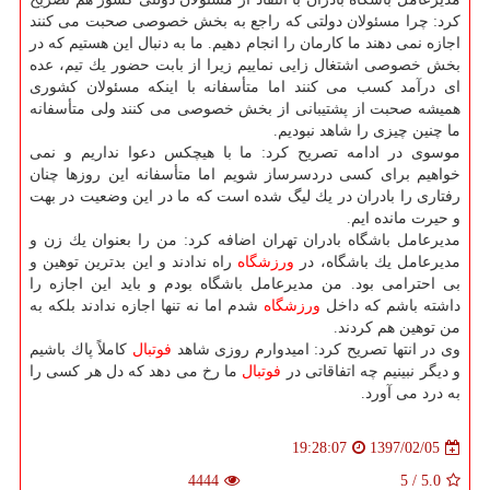
كرد: چرا مسئولان دولتی كه راجع به بخش خصوصی صحبت می كنند
اجازه نمی دهند ما كارمان را انجام دهیم. ما به دنبال این هستیم كه در
بخش خصوصی اشتغال زایی نماییم زیرا از بابت حضور یك تیم، عده
ای درآمد كسب می كنند اما متأسفانه با اینكه مسئولان كشوری
همیشه صحبت از پشتیبانی از بخش خصوصی می كنند ولی متأسفانه
ما چنین چیزی را شاهد نبودیم.
موسوی در ادامه تصریح كرد: ما با هیچكس دعوا نداریم و نمی
خواهیم برای كسی دردسرساز شویم اما متأسفانه این روزها چنان
رفتاری را بادران در یك لیگ شده است كه ما در این وضعیت در بهت
و حیرت مانده ایم.
مدیرعامل باشگاه بادران تهران اضافه كرد: من را بعنوان یك زن و
مدیرعامل یك باشگاه، در
ورزشگاه
راه ندادند و این بدترین توهین و
بی احترامی بود. من مدیرعامل باشگاه بودم و باید این اجازه را
داشته باشم كه داخل
ورزشگاه
شدم اما نه تنها اجازه ندادند بلكه به
من توهین هم كردند.
وی در انتها تصریح كرد: امیدوارم روزی شاهد
فوتبال
كاملاً پاك باشیم
و دیگر نبینیم چه اتفاقاتی در
فوتبال
ما رخ می دهد كه دل هر كسی را
به درد می آورد.
1397/02/05
19:28:07
4444
5
/
5.0