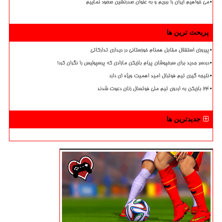
می خواهیم ایران را ببریم و به عنوان صدرنشین صعود نماییم
پربحث ترین ها
پیروزی استقلال مقابل همنام خوزستانی در دیداری تدارکاتی
دردسر جدید برای سرخپوشان پیام بازیکن مازادی که پرسپولیس را نگران کرد!
نتیجه گیری تیم فوتبال امید اهمیت ویژه ای دارد
۲۴ بازیکن به اردوی تیم ملی فوتسال زنان دعوت شدند
جدیدترین ها