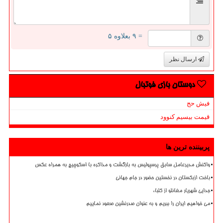
= ۹ بعلاوه ۵
ارسال نظر
دوستان بازی فوتبال
فیش حج
قیمت بیسیم کنوود
پربیننده ترین ها
واکنش مدیرعامل سابق پرسپولیس به بازگشت و مذاکره با اسکوچیچ به همراه عکس
باخت ازبکستان در نخستین حضور در جام جهانی
جدایی شهریار مغانلو از کلباء
می خواهیم ایران را ببریم و به عنوان صدرنشین صعود نماییم