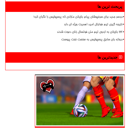
پربحث ترین ها
دردسر جدید برای سرخپوشان پیام بازیکن مازادی که پرسپولیس را نگران کرد!
نتیجه گیری تیم فوتبال امید اهمیت ویژه ای دارد
۲۴ بازیکن به اردوی تیم ملی فوتسال زنان دعوت شدند
دروازه بان سابق پرسپولیس به صنعت نفت پیوست
جدیدترین ها