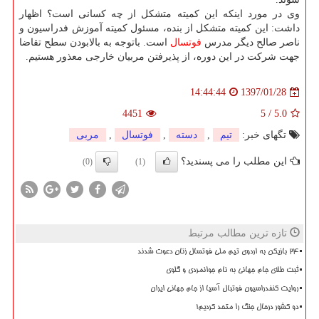
وی در مورد اینكه این كمیته متشكل از چه كسانی است؟ اظهار
داشت: این كمیته متشكل از بنده، مسئول كمیته آموزش فدراسیون و
ناصر صالح دیگر مدرس
فوتسال
است. باتوجه به بالابودن سطح تقاضا
جهت شركت در این دوره، از پذیرفتن مربیان خارجی معذور هستیم.
1397/01/28
14:44:44
4451
5
/
5.0
تگهای خبر:
تیم
,
دسته
,
فوتسال
,
مربی
این مطلب را می پسندید؟
(0)
(1)
تازه ترین مطالب مرتبط
۲۴ بازیکن به اردوی تیم ملی فوتسال زنان دعوت شدند
ثبت طلای جام جهانی به نام جوانمردی و گلوی
روایت کنفدراسیون فوتبال آسیا از جام جهانی ایران
دو کشور درحال جنگ را متحد کردیم!