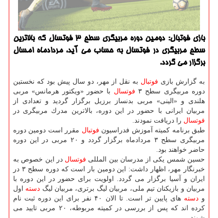
بازی فوتبال: دومین دوره مربیگری سطح ۳ فوتسال كه بالاترین
سطح مربیگری در فوتسال به حساب می آید، مردادماه امسال
برگزار می گردد.
به گزارش بازی
فوتبال
به نقل از مهر، دو سال پیش بود كه نخستین
دوره مربیگری سطح ۳
فوتسال
با حضور «ویكتور هرمانس» مربی
هلندی و «الینی» مربی بدنساز برزیل برگزار گردید و تعدادی از
مربیان ایرانی با حضور در این دوره، بالاترین مدرك مربیگری در
فوتسال
را دریافت نمودند.
طبق برنامه كمیته آموزش فدراسیون
فوتبال
مقرر است دومین دوره
مربیگری سطح ۳ مردادماه برگزار گردد و ۲۰ مربی در این دوره
حاضر خواهند بود.
حسین شمس یكی از مدرسان بین المللی
فوتسال
در این خصوص به
خبرنگار مهر، اظهار داشت: این دومین بار است كه دوره سطح ۳ در
ایران و آسیا برگزار می گردد. اولویت برای حضور در این دوره با
مربیان و بازیكنان تیم ملی، مربیان لیگ برتری، مربیان لیگ
دسته
اول
و
دسته
های پایین تر است. تا الان ۴۰ نفر برای این دوره ثبت نام
كرده اند كه پس از بررسی در كمیته مربوطه، ۲۰ مربی تایید می
شوند.