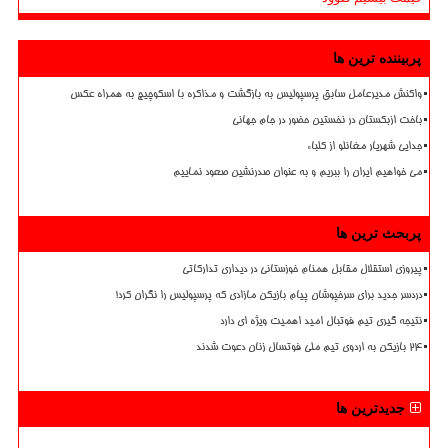
پربیننده ترین ها
واکنش مدیرعامل سابق پرسپولیس به بازگشت و مذاکره با اسکوچیچ به همراه عکس
باخت ازبکستان در نخستین حضور در جام جهانی
جدایی شهریار مغانلو از کلباء
می خواهیم ایران را ببریم و به عنوان صدرنشین صعود نماییم
پربحث ترین ها
پیروزی استقلال مقابل همنام خوزستانی در دیداری تدارکاتی
دردسر جدید برای سرخپوشان پیام بازیکن مازادی که پرسپولیس را نگران کرد!
نتیجه گیری تیم فوتبال امید اهمیت ویژه ای دارد
۲۴ بازیکن به اردوی تیم ملی فوتسال زنان دعوت شدند
جدیدترین ها