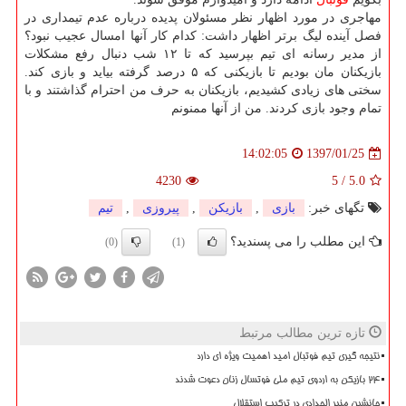
مهاجری در مورد اظهار نظر مسئولان پدیده درباره عدم تیمداری در
فصل آینده لیگ برتر اظهار داشت: كدام كار آنها امسال عجیب نبود؟
از مدیر رسانه ای تیم بپرسید كه تا ۱۲ شب دنبال رفع مشكلات
بازیكنان مان بودیم تا بازیكنی كه ۵ درصد گرفته بیاید و بازی كند.
سختی های زیادی كشیدیم، بازیكنان به حرف من احترام گذاشتند و با
تمام وجود بازی كردند. من از آنها ممنونم
1397/01/25
14:02:05
4230
5
/
5.0
تگهای خبر:
بازی
,
بازیكن
,
پیروزی
,
تیم
این مطلب را می پسندید؟
(0)
(1)
تازه ترین مطالب مرتبط
نتیجه گیری تیم فوتبال امید اهمیت ویژه ای دارد
۲۴ بازیکن به اردوی تیم ملی فوتسال زنان دعوت شدند
جانشین منیر الحدادی در ترکیب استقلال