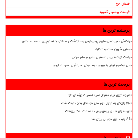
فیش حج
قیمت بیسیم کنوود
پربیننده ترین ها
واکنش مدیرعامل سابق پرسپولیس به بازگشت و مذاکره با اسکوچیچ به همراه عکس
جدایی شهریار مغانلو از کلباء
باخت ازبکستان در نخستین حضور در جام جهانی
می خواهیم ایران را ببریم و به عنوان صدرنشین صعود نماییم
پربحث ترین ها
نتیجه گیری تیم فوتبال امید اهمیت ویژه ای دارد
۲۴ بازیکن به اردوی تیم ملی فوتسال زنان دعوت شدند
دروازه بان سابق پرسپولیس به صنعت نفت پیوست
AI وارد داوری فوتبال ایران شد