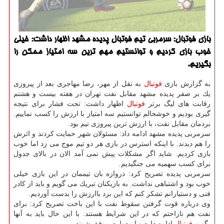
بازی فوتبال: سرمربی تیم فوتبال پدیده مشهد اظهار داشت: خیلی
خوب بازی كردیم و توانستیم مهم ترین سه امتیاز ممكن را
بگیریم.
به گزارش بازی
فوتبال
به نقل از مهر، رضا مهاجری بعد از پیروزی
یك بر صفر پدیده مشهد مقابل نفت تهران در هفته بیست و هشتم
رقابت های لیگ برتر
فوتبال
اظهار داشت: تحت فشار برای نتیجه
گیری بودیم و خوشحالم توانستیم سه امتیاز با ارزش را كسب نماییم.
بردمان مقابل نفت، با ارزش ترین پیروزی تیم بود.
سرمربی پدیده مشهد ادامه داد: مسئولان شهر حمایت كردند و اثرش
را هم دیدند. با اینكه استرس در بازی هر دو تیم موج می زد اما خوب
بازی كردیم. شاید اگر مشكلات پیش نمی آمد الان در بالای جدول
برای كسب سهمیه می جنگیدیم.
سرمربی پدیده تصریح كرد: دروازه بان تیممان در این بازی خیلی
خوب بود و اشتباهی نداشت. به بازیكنان تبریك می گویم و باید از كادر
فنی و دستیارانم تشكر كنم كه این برد باارزش را بدست آوردیم.
وی درباره قوت گرفتن سقوط نفت با این باخت تصریح كرد: برای
نفت هم ناراحتم كه در این شرایط هستند. با این حال باید به آنها
بگویم
فوتبال
ادامه دارد و امیدوارم موفق شوند.