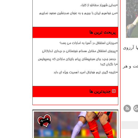
جدایی شهریار مغانلو از کلباء
می خواهیم ایران را ببریم و به عنوان صدرنشین صعود نماییم
پربحث ترین ها
میزبانی استقلال در آسیا به امارات می رسد؟
ا آرزوی
پیروزی استقلال مقابل همنام خوزستانی در دیداری تدارکاتی
دردسر جدید برای سرخپوشان پیام بازیکن مازادی که پرسپولیس
را نگران کرد!
فت و هر
نتیجه گیری تیم فوتبال امید اهمیت ویژه ای دارد
جدیدترین ها