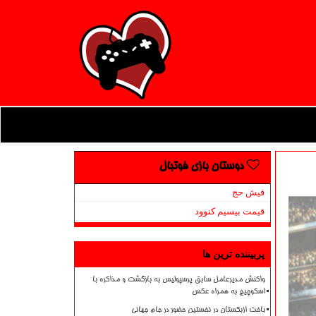
دوستان بازی فوتبال
فیش حج
قیمت بیسیم کنوود
پربیننده ترین ها
واکنش مدیرعامل سابق پرسپولیس به بازگشت و مذاکره با
اسکوچیچ به همراه عکس
باخت ازبکستان در نخستین حضور در جام جهانی