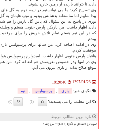
دادند تا بتوانند بازنده از زمین خارج نشوند.
وی تصریح كرد: ما می توانستیم در نیمه دوم به گل های
پیدا نماییم اما متاسفانه بدشانس بودیم و توپ هایمان به گل
نوری در پاسخ به این سئوال كه پاس گل پارس را هم شما
دادید اظهار داشت: من بازیكن پارس جنوبی هستم و وظیفه 
كه در این تیم هستم تمام تلاش خویش را برای موفقیت ا
ببندم.
وی در ادامه اضافه كرد: من سالها برای پرسپولیس بازی ك
موفقیت كردم.
هافبك پارس جنوبی اظهار داشت: امیدوارم پرسپولیس بتواند
وی در انتها ودر خصوص تعویضش هم اضافه كرد: من همیش
موقع صلاح بداند از بازی بیرون می آیم.
1397/01/23
18:20:46
تگهای خبر:
بازی
,
پرسپولیس
,
تیم
این مطلب را می پسندید؟
(0)
(1)
تازه ترین مطالب مرتبط
میزبانی استقلال در آسیا به امارات می رسد؟