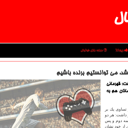
ال
رپورتاژ
درباره بازی فوتبال
د، می توانستیم برنده باشیم
شت: قهرمانی
انان هم به
 تساوی یك بر
 داشت: هر دو
یمه دوم و پس
ی از خود نشان