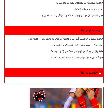
باخت ازبکستان در نخستین حضور در جام جهانی
جدایی شهریار مغانلو از کلباء
می خواهیم ایران را ببریم و به عنوان صدرنشین صعود نماییم
پربحث ترین ها
دردسر جدید برای سرخپوشان پیام بازیکن مازادی که پرسپولیس را نگران کرد!
نتیجه گیری تیم فوتبال امید اهمیت ویژه ای دارد
۲۴ بازیکن به اردوی تیم ملی فوتسال زنان دعوت شدند
دروازه بان سابق پرسپولیس به صنعت نفت پیوست
جدیدترین ها