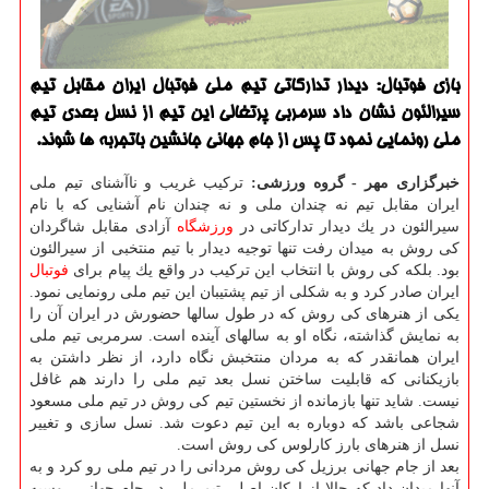
بازی فوتبال: دیدار تداركاتی تیم ملی فوتبال ایران مقابل تیم
سیرالئون نشان داد سرمربی پرتغالی این تیم از نسل بعدی تیم
ملی رونمایی نمود تا پس از جام جهانی جانشین باتجربه ها شوند.
خبرگزاری مهر - گروه ورزشی:
تركیب غریب و ناآشنای تیم ملی
ایران مقابل تیم نه چندان ملی و نه چندان نام آشنایی كه با نام
سیرالئون در یك دیدار تداركاتی در
ورزشگاه
آزادی مقابل شاگردان
كی روش به میدان رفت تنها توجیه دیدار با تیم منتخبی از سیرالئون
بود. بلكه كی روش با انتخاب این تركیب در واقع یك پیام برای
فوتبال
ایران صادر كرد و به شكلی از تیم پشتیبان این تیم ملی رونمایی نمود.
یكی از هنرهای كی روش كه در طول سالها حضورش در ایران آن را
به نمایش گذاشته، نگاه او به سالهای آینده است. سرمربی تیم ملی
ایران همانقدر كه به مردان منتخبش نگاه دارد، از نظر داشتن به
بازیكنانی كه قابلیت ساختن نسل بعد تیم ملی را دارند هم غافل
نیست. شاید تنها بازمانده از نخستین تیم كی روش در تیم ملی مسعود
شجاعی باشد كه دوباره به این تیم دعوت شد. نسل سازی و تغییر
نسل از هنرهای بارز كارلوس كی روش است.
بعد از جام جهانی برزیل كی روش مردانی را در تیم ملی رو كرد و به
آنها میدان داد كه حالا از اركان اصلی تیم ملی در جام جهانی روسیه