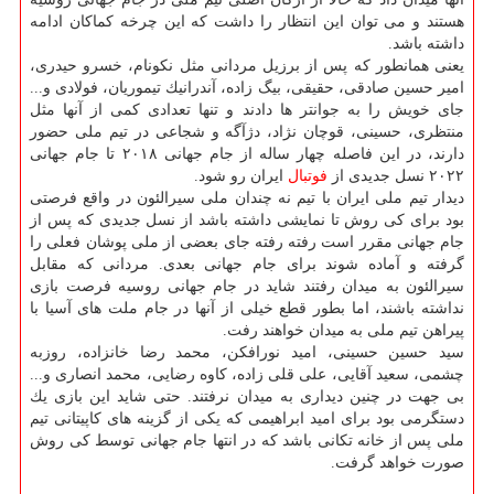
هستند و می توان این انتظار را داشت كه این چرخه كماكان ادامه
داشته باشد.
یعنی همانطور كه پس از برزیل مردانی مثل نكونام، خسرو حیدری،
امیر حسین صادقی، حقیقی، بیگ زاده، آندرانیك تیموریان، فولادی و...
جای خویش را به جوانتر ها دادند و تنها تعدادی كمی از آنها مثل
منتظری، حسینی، قوچان نژاد، دژآگه و شجاعی در تیم ملی حضور
دارند، در این فاصله چهار ساله از جام جهانی ۲۰۱۸ تا جام جهانی
۲۰۲۲ نسل جدیدی از
فوتبال
ایران رو شود.
دیدار تیم ملی ایران با تیم نه چندان ملی سیرالئون در واقع فرصتی
بود برای كی روش تا نمایشی داشته باشد از نسل جدیدی كه پس از
جام جهانی مقرر است رفته رفته جای بعضی از ملی پوشان فعلی را
گرفته و آماده شوند برای جام جهانی بعدی. مردانی كه مقابل
سیرالئون به میدان رفتند شاید در جام جهانی روسیه فرصت بازی
نداشته باشند، اما بطور قطع خیلی از آنها در جام ملت های آسیا با
پیراهن تیم ملی به میدان خواهند رفت.
سید حسین حسینی، امید نورافكن، محمد رضا خانزاده، روزبه
چشمی، سعید آقایی، علی قلی زاده، كاوه رضایی، محمد انصاری و...
بی جهت در چنین دیداری به میدان نرفتند. حتی شاید این بازی یك
دستگرمی بود برای امید ابراهیمی كه یكی از گزینه های كاپیتانی تیم
ملی پس از خانه تكانی باشد كه در انتها جام جهانی توسط كی روش
صورت خواهد گرفت.