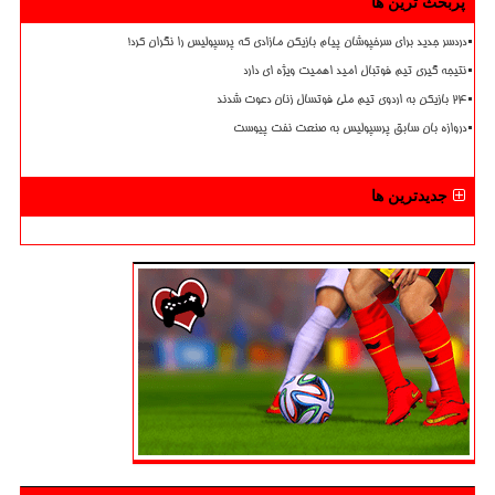
پربحث ترین ها
دردسر جدید برای سرخپوشان پیام بازیکن مازادی که پرسپولیس را نگران کرد!
نتیجه گیری تیم فوتبال امید اهمیت ویژه ای دارد
۲۴ بازیکن به اردوی تیم ملی فوتسال زنان دعوت شدند
دروازه بان سابق پرسپولیس به صنعت نفت پیوست
جدیدترین ها