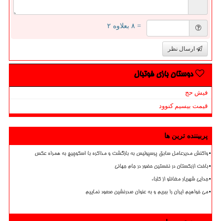
= ۸ بعلاوه ۲
ارسال نظر
دوستان بازی فوتبال
فیش حج
قیمت بیسیم کنوود
پربیننده ترین ها
واکنش مدیرعامل سابق پرسپولیس به بازگشت و مذاکره با اسکوچیچ به همراه عکس
باخت ازبکستان در نخستین حضور در جام جهانی
جدایی شهریار مغانلو از کلباء
می خواهیم ایران را ببریم و به عنوان صدرنشین صعود نماییم