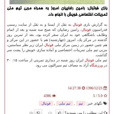
بازی فوتبال: رامین رضاییان امروز به همراه مربی تیم ملی
تمرینات اختصاصی خویش را انجام داد.
به گزارش بازی
فوتبال
به نقل از ایسنا و به نقل از سایت رسمی
فدراسیون
فوتبال
، رامین رضاییان كه صبح سه شنبه و بعد از اتمام
وظایف باشگاهی خود به ایران سفر كرده بود، بعد از تمرین روز
گذشته در مركز پك، امروز (چهارشنبه) هم با حضور در این مركز و
هم چنین حضور در زمین مركز ملی
فوتبال
ایران زیر نظر سباستین،
مربی تیم ملی تمرینات اختصاصی و آماده سازی خویش را پشت سر
گذاشت.
تیم ملی
فوتبال
ایران روز شنبه در دیداری تمرینی از ساعت ۱۵: ۳۰
در
ورزشگاه
آزاد به مصاف تیم سیرالئون می رود.
1396/12/23
14:27:38
4386
5
/
5.0
تگهای خبر:
تیم
,
تیم ملی
,
فوتبال
این مطلب را می پسندید؟
(0)
(1)