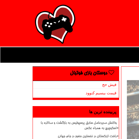
دوستان بازی فوتبال
فیش حج
قیمت بیسیم کنوود
پربیننده ترین ها
واکنش مدیرعامل سابق پرسپولیس به بازگشت و مذاکره با
اسکوچیچ به همراه عکس
باخت ازبکستان در نخستین حضور در جام جهانی