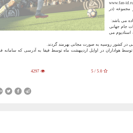
اید كه این افراد می بایست با این شماره به سایت www.fan-id.ru
 مجموعه (در
ده می باشد:
ات جام جهانی
 استادیوم می
می در كشور روسیه به صورت مجانی بهرمند گردند.
وسط هواداران در اوایل اردیبهشت ماه توسط فیفا به آدرسی كه سامانه ف
4297
5
/
5.0