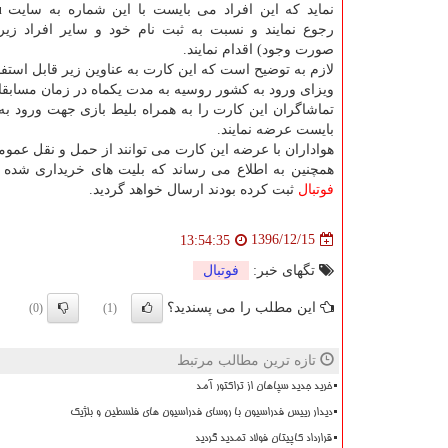
نم
رجوع نمایند و نسبت به ثبت نام خود و سایر افراد زیر
صورت وجود) اقدام نمایند.
لازم به توضیح است كه این كارت به عناوین زیر قابل استفا
ویزای ورود به كشور روسیه به مدت یكماه در زمان مسابق
تماشاگران این كارت را به همراه بلیط بازی جهت ورود به
بایست عرضه نمایند.
هواداران با عرضه این كارت می توانند از حمل و نقل عمو
همچنین به اطلاع می رساند كه بلیت های خریداری شده ت
فوتبال
ثبت كرده بودند ارسال خواهد گردید.
1396/12/15
13:54:35
تگهای خبر:
فوتبال
این مطلب را می پسندید؟
(0)
(1)
تازه ترین مطالب مرتبط
خرید جدید سپاهان از تراکتور آمد
دیدار رییس فدراسیون با روسای فدراسیون های فلسطین و بلژیک
قرارداد کاپیتان فولاد تمدید گردید