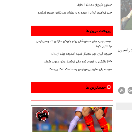
جدایی شهریار مغانلو از کلباء
می خواهیم ایران را ببریم و به عنوان صدرنشین صعود نماییم
پربحث ترین ها
دردسر جدید برای سرخپوشان پیام بازیکن مازادی که پرسپولیس
را نگران کرد!
دراسیون
نتیجه گیری تیم فوتبال امید اهمیت ویژه ای دارد
۲۴ بازیکن به اردوی تیم ملی فوتسال زنان دعوت شدند
دروازه بان سابق پرسپولیس به صنعت نفت پیوست
جدیدترین ها