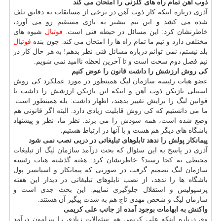
ذوب آهن تمام راه های گلزنی را امتحان می كند
آذری درباره اینكه كار ذوب آهن در برخی از مسابقات به دقایق تلف
شده می كشد و این تیم بیشتر به بازی مستقیم رو می آورد،
خاطرنشان كرد: این مسائل در حیطه فنی است.
فوتبال
شیوه های
مختلفی دارد و تیم ما تمام راه ها را امتحان می كند. چون بنده
فوتبال
بلد نیستم، نمی توانم درباره مسائل فنی نظر بدهم! به هر حال كار در
نیم فصل دوم سخت است و تا آخرین لحظه ناامید نمی شویم.
كی روش ارزشش را داشت قانون را عوض كنیم
عضو هیات رئیسه سازمان لیگ همینطور در مورد عملكرد كی روش
استنلی بازیكن ذوب آهن و اینكه این بازیكن ارزشش را داشت تا
قوانین لیگ را برایش تغییر بدهند، اظهار داشت: بله همینطور است.
ما می دانستیم كه كی روش قابلیت زیادی دارد. البته اگر قانونی هم
وضع شده است، همه سودش را می برند. نظر ما، نظر و پیشنهاد
باشگاه های دیگر هم هست و با آنها در ارتباط هستیم.
پیمانكار پولش را ندهد تابلوهای تبلیغاتی در دربی نصب نمی شود
آذری در پاسخ به این سئوال كه بحث درآمد سازمان لیگ از تبلیغات
محیطی به كجا رسید؟ خاطرنشان كرد: هفته گذشته هیات رئیسه
سازمان لیگ تصمیم گرفت در صورتی كه پیمانكار و اسپانسر پول
باشگاه ها را ندهد، از نصب تابلوهای تبلیغاتی در دیدار این هفته
پرسپولیس و استقلال جلوگیری نماییم. این بحث جدی است و
سازمان لیگ و شخص مهدی تاج هم به شدت پیگیر آن هستند.
واكنش به ابهامات بوجود آمده از جانب علی كریمی
وی درباره اینكه علی كریمی هم سئوالات زیادی را پیرامون درآمد