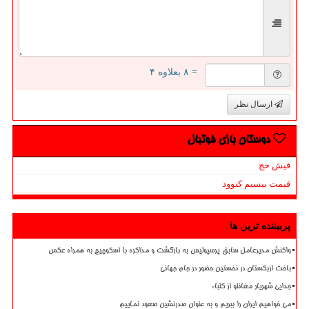
= ۸ بعلاوه ۴
ارسال نظر
دوستان بازی فوتبال
فیش حج
قیمت بیسیم کنوود
پربیننده ترین ها
واکنش مدیرعامل سابق پرسپولیس به بازگشت و مذاکره با اسکوچیچ به همراه عکس
باخت ازبکستان در نخستین حضور در جام جهانی
جدایی شهریار مغانلو از کلباء
می خواهیم ایران را ببریم و به عنوان صدرنشین صعود نماییم