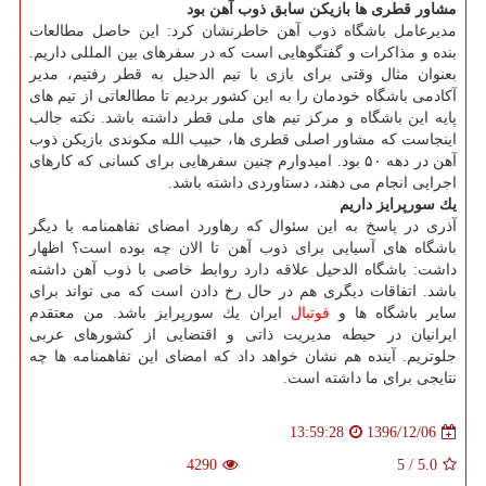
مشاور قطری ها بازیكن سابق ذوب آهن بود
مدیرعامل باشگاه ذوب آهن خاطرنشان كرد: این حاصل مطالعات
بنده و مذاكرات و گفتگوهایی است كه در سفرهای بین المللی داریم.
بعنوان مثال وقتی برای بازی با تیم الدحیل به قطر رفتیم، مدیر
آكادمی باشگاه خودمان را به این كشور بردیم تا مطالعاتی از تیم های
پایه این باشگاه و مركز تیم های ملی قطر داشته باشد. نكته جالب
اینجاست كه مشاور اصلی قطری ها، حبیب الله مكوندی بازیكن ذوب
آهن در دهه ۵۰ بود. امیدوارم چنین سفرهایی برای كسانی كه كارهای
اجرایی انجام می دهند، دستاوردی داشته باشد.
یك سورپرایز داریم
آذری در پاسخ به این سئوال كه رهاورد امضای تفاهمنامه با دیگر
باشگاه های آسیایی برای ذوب آهن تا الان چه بوده است؟ اظهار
داشت: باشگاه الدحیل علاقه دارد روابط خاصی با ذوب آهن داشته
باشد. اتفاقات دیگری هم در حال رخ دادن است كه می تواند برای
سایر باشگاه ها و
فوتبال
ایران یك سورپرایز باشد. من معتقدم
ایرانیان در حیطه مدیریت ذاتی و اقتضایی از كشورهای عربی
جلوتریم. آینده هم نشان خواهد داد كه امضای این تفاهمنامه ها چه
نتایجی برای ما داشته است.
1396/12/06
13:59:28
4290
5
/
5.0