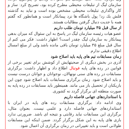
سازمان لیگ از تبلیغات محیطی مطرح كرده بود، تصریح كرد: ساز و
كار واگذاری تبلیغات محیطی مشخص بوده است و نباید به گذشته
فلش بك زد! پول باشگاه ها نزد پیمانكار است و همانطور كه گفتم
همه با جدیت دنبال گرفتن مطالبات هستند.
از سال قبل ۳۵ میلیارد تومان طلب داریم
عضو هیات رئیسه سازمان لیگ در پاسخ به این سئوال كه میزان بدهی
پیمانكار به سازمان لیگ چقدر است؟ اظهار داشت: فكر می كنم از
سال قبل مبلغ ۳۵ میلیارد تومان باقی مانده باشد ولی از مبلغ امسال
اطلاع دقیقی ندارم.
زمان مسابقات تیم های پایه باید اصلاح شود
آذری در بخش دیگری از صحبتهایش از كوشش برای تغییر برخی از
قوانین در رده های پایه
فوتبال
اطلاع داد و اظهار داشت: برگزاری
مسابقات در رده های سنی نونهالان، نوجوانان و جوانان درست نیست
و باید اصلاح شود. زمان برگزاری مسابقات باید اصلاح شود چون این
بازیكنان از تحصیل باز می مانند. همینطور باید مسابقات در رده پایه به
صورت منطقه ای برگزار گردد نه كشوری.
با استانداردهای جهانی فاصله داریم
وی ادامه داد: برگزاری مسابقات رده های پایه در ایران با
استانداردهای جهانی فاصله دارد و علمی نیست. بعنوان مثال،
برگزاری این مسابقات نباید رقابتی و نتیجه ای باشد. ضرورتی ندارد
بازی های پایه به این شكل برگزار گردد. ضمن اینكه این مسابقات
طولانی است و باید تغییراتی در زمان برگزاری آن اعمال شود.