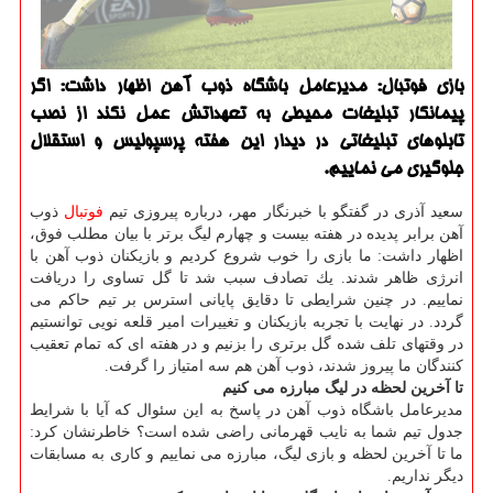
بازی فوتبال: مدیرعامل باشگاه ذوب آهن اظهار داشت: اگر
پیمانكار تبلیغات محیطی به تعهداتش عمل نكند از نصب
تابلوهای تبلیغاتی در دیدار این هفته پرسپولیس و استقلال
جلوگیری می نماییم.
سعید آذری در گفتگو با خبرنگار مهر، درباره پیروزی تیم
فوتبال
ذوب
آهن برابر پدیده در هفته بیست و چهارم لیگ برتر با بیان مطلب فوق،
اظهار داشت: ما بازی را خوب شروع كردیم و بازیكنان ذوب آهن با
انرژی ظاهر شدند. یك تصادف سبب شد تا گل تساوی را دریافت
نماییم. در چنین شرایطی تا دقایق پایانی استرس بر تیم حاكم می
گردد. در نهایت با تجربه بازیكنان و تغییرات امیر قلعه نویی توانستیم
در وقتهای تلف شده گل برتری را بزنیم و در هفته ای كه تمام تعقیب
كنندگان ما پیروز شدند، ذوب آهن هم سه امتیاز را گرفت.
تا آخرین لحظه در لیگ مبارزه می كنیم
مدیرعامل باشگاه ذوب آهن در پاسخ به این سئوال كه آیا با شرایط
جدول تیم شما به نایب قهرمانی راضی شده است؟ خاطرنشان كرد:
ما تا آخرین لحظه و بازی لیگ، مبارزه می نماییم و كاری به مسابقات
دیگر نداریم.