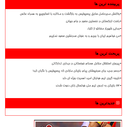
پربیننده ترین ها
واکنش مدیرعامل سابق پرسپولیس به بازگشت و مذاکره با اسکوچیچ به همراه عکس
باخت ازبکستان در نخستین حضور در جام جهانی
جدایی شهریار مغانلو از کلباء
می خواهیم ایران را ببریم و به عنوان صدرنشین صعود نماییم
پربحث ترین ها
پیروزی استقلال مقابل همنام خوزستانی در دیداری تدارکاتی
دردسر جدید برای سرخپوشان پیام بازیکن مازادی که پرسپولیس را نگران کرد!
نتیجه گیری تیم فوتبال امید اهمیت ویژه ای دارد
۲۴ بازیکن به اردوی تیم ملی فوتسال زنان دعوت شدند
جدیدترین ها