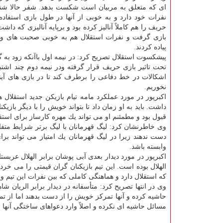
ای كه متعلق به مربیان است شكست بدهد. شفر حالا شن
نفرات خود دارد و به خوبی از آنها در طول بازی استفاده 
حریف را هم كاملاً آنالیز كرده بود و برپایه آنالیزی كه داشت
بازی گرفت و نفرات استقلال هم به خوبی صحبت های وی
پیاده كردند.
پیشكسوت استقلال تصریح كرد: در نیمه اول باآنكه زود به گ
تحت تاثیر بازی حریف قرار گرفته ودر نیمه دوم چند اشتب
اشكالات در خط دفاعی را برطرف كند تا در بازی های آی
نخوریم.
اكبرپور در مورد عملكرد مامه تیام بازیكن جدید استقلال ه
داشت. باید به او زمان داد تا بتواند خویش را با دیگر بازی
قبول بود و مطمئنم او می تواند یك مهره كارساز برای استق
وی خاطرنشان كرد: لیگ قهرمانان با لیگ برتر شرایط متفاوتی
دست ندهند زیرا در لیگ قهرمانان یك امتیاز می تواند بر
وابسته باشد.
اكبرپور در مورد دیدار بعدی آبی پوشان برابر الهلال عر
الهلال بوده است. این تیم بازیكنان گران قیمتی را می خ
كه استقلال دارد و هماهنگی كاملی كه بین نفرات این تیم و
وی در انتها تصریح كرد: متأسفانه در دیدار برابر الریان ش
حاشیه كرده و آنها تمركز خویش را از دست بدهند اما از تم
مسائل حاشیه ای نكرده و اصلاً وارد دعواهای ساختگی آنها نش