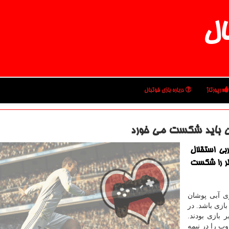
ال
رپورتاژ
درباره بازی فوتبال
یان باید شكست می خورد
بی استقلال
قطر را شكست
وی آبی پوشان
ازی باشد. در
 بازی بودند.
وپ را در نیمه