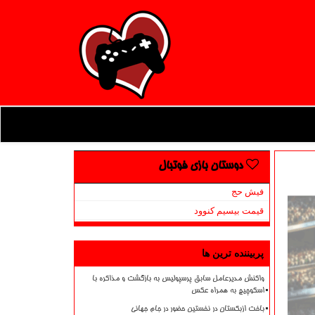
دوستان بازی فوتبال
فیش حج
قیمت بیسیم کنوود
پربیننده ترین ها
واکنش مدیرعامل سابق پرسپولیس به بازگشت و مذاکره با
اسکوچیچ به همراه عکس
باخت ازبکستان در نخستین حضور در جام جهانی