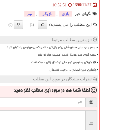
1396/11/27
16:52:51
تگهای خبر:
بازی
,
بازیكن
,
تیم
این مطلب را می پسندید؟
(0)
(1)
تازه ترین مطالب مرتبط
دردسر جدید برای سرخپوشان پیام بازیکن مازادی که پرسپولیس را نگران کرد!
نتیجه گیری تیم فوتبال امید اهمیت ویژه ای دارد
۲۴ بازیکن به اردوی تیم ملی فوتسال زنان دعوت شدند
جانشین منیر الحدادی در ترکیب استقلال
نظرات بینندگان در مورد این مطلب
لطفا شما هم
در مورد این مطلب
نظر دهید