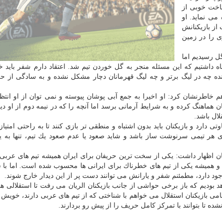
اخت خوبی از
می نماید. او
 از بازیكنانش
 را در زمین
ل رسیدیم اما
اه داشتیم كه این مسئله منجر به گل خوردن تیم شد. اعتقاد دارم شفر باید خ
نده چه در لیگ برتر و چه لیگ قهرمانان دچار مشكل نشده و به سادگی از 
م خاطرنشان كرد: او اخیرا به جمع آبی پوشان پیوسته و نمی توان از او انتظا
كنان هماهنگ كرده و به شرایط آرمانی برسد اما آنچه را كه در نیمه دوم از او دی
لال باشد.
 دارد و بازیكنان باید بدون اشتباه و منطقی تر بازی كنند تا به راحتی امتیاز
ای هر تیمی سرنوشت ساز باشد و شاید صعود یا عدم صعود یك تیم، تنها به یك
بستان اظهار داشت: یكی از سخت ترین حریفان برای ایران همیشه تیم های عرب
رد و همیشه یكی از تیم های خطرناك برای ایرانی ها محسوب شده است. اما با
جود دارد، مطمئنم شفر و یارانش می توانند دست پر از این دیدار خارج شوند.
اهد بودیم كه باز برخی حواشی از جانب بازیكنان الریان می رفت تا استقلالی ها
امی بازیكنان استقلال می خواهم با شناختی كه از تیم های عربی دارند، خویش ر
ده تا بتوانند با تمركز كامل حریف را از پیش رو بردارند.