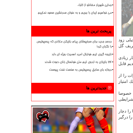
جدایی شهریار مغانلو از کلباء
می خواهیم ایران را ببریم و به عنوان صدرنشین صعود نماییم
پربحث ترین ها
یلی زود
دردسر جدید برای سرخپوشان پیام بازیکن مازادی که پرسپولیس
حریف گل
را نگران کرد!
نتیجه گیری تیم فوتبال امید اهمیت ویژه ای دارد
ر زیادی
۲۴ بازیکن به اردوی تیم ملی فوتسال زنان دعوت شدند
دیم قابل
دروازه بان سابق پرسپولیس به صنعت نفت پیوست
ات را از
 امتیاز
جدیدترین ها
ی خصوصا
 شرایطی
 را دچار
ا درگیر