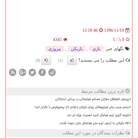
1396/11/19
13:18:46
4345
5
/
5.0
تگهای خبر:
بازی
,
بازیكن
,
پیروزی
این مطلب را می پسندید؟
(0)
(1)
تازه ترین مطالب مرتبط
پیروزی استقلال مقابل همنام خوزستانی در دیداری تدارکاتی
دردسر جدید برای سرخپوشان پیام بازیکن مازادی که پرسپولیس را نگران کرد!
نتیجه گیری تیم فوتبال امید اهمیت ویژه ای دارد
۲۴ بازیکن به اردوی تیم ملی فوتسال زنان دعوت شدند
نظرات بینندگان در مورد این مطلب