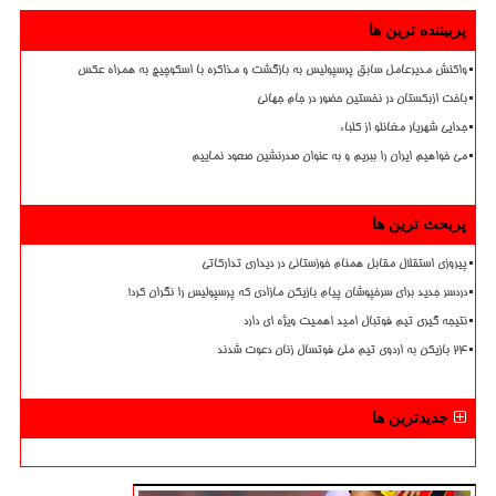
پربیننده ترین ها
واکنش مدیرعامل سابق پرسپولیس به بازگشت و مذاکره با اسکوچیچ به همراه عکس
باخت ازبکستان در نخستین حضور در جام جهانی
جدایی شهریار مغانلو از کلباء
می خواهیم ایران را ببریم و به عنوان صدرنشین صعود نماییم
پربحث ترین ها
پیروزی استقلال مقابل همنام خوزستانی در دیداری تدارکاتی
دردسر جدید برای سرخپوشان پیام بازیکن مازادی که پرسپولیس را نگران کرد!
نتیجه گیری تیم فوتبال امید اهمیت ویژه ای دارد
۲۴ بازیکن به اردوی تیم ملی فوتسال زنان دعوت شدند
جدیدترین ها