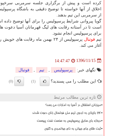
كرده است و پیش از برگزاری جلسه سرمربی سرخپوشا
اخلاق از آنها خواسته تا توضیح دقیقی به باشگاه پرسپول
از سرمربی این تیم بدهند.
گویا پیروانی شرایط پرسپولیس را برای آنها توضیح داده 
است تا در آستانه رقابت های لیگ قهرمانان آسیا دعوت ه
برای پرسپولیس انجام نشود.
تیم
فوتبال
پرسپولیس از ۲۴ بهمن ماه رقابت های خویش را در لیگ قهرمانان آسیا با برگزاری دیدار مقابل نسف قارشی در
آغاز می كند.
1396/11/15
14:47:47
تگهای خبر:
پرسپولیس
,
تیم
,
فوتبال
این مطلب را می پسندید؟
(0)
(1)
تازه ترین مطالب مرتبط
میزبانی استقلال در آسیا به امارات می رسد؟
۲۴ بازیکن به اردوی تیم ملی فوتسال زنان دعوت شدند
دروازه بان سابق پرسپولیس به صنعت نفت پیوست
ثبت طلای جام جهانی به نام جوانمردی و گلوی