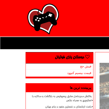
دوستان بازی فوتبال
فیش حج
قیمت بیسیم کنوود
پربیننده ترین ها
واکنش مدیرعامل سابق پرسپولیس به بازگشت و مذاکره با
اسکوچیچ به همراه عکس
باخت ازبکستان در نخستین حضور در جام جهانی