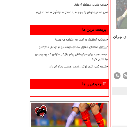
جدایی شهریار مغانلو از کلباء
می خواهیم ایران را ببریم و به عنوان صدرنشین صعود نماییم
پربحث ترین ها
ی تهران
میزبانی استقلال در آسیا به امارات می رسد؟
پیروزی استقلال مقابل همنام خوزستانی در دیداری تدارکاتی
دردسر جدید برای سرخپوشان پیام بازیکن مازادی که پرسپولیس
را نگران کرد!
نتیجه گیری تیم فوتبال امید اهمیت ویژه ای دارد
جدیدترین ها