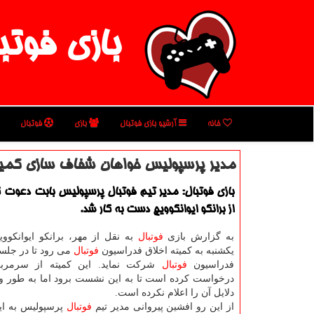
بازی فوتب
خانه
آرشیو بازی فوتبال
بازی
فوتبال
مدیر پرسپولیس خواهان شفاف سازی كمیت
بازی فوتبال: مدیر تیم فوتبال پرسپولیس بابت دعوت ك
از برانكو ایوانكوویچ دست به كار شد.
به گزارش بازی
فوتبال
به نقل از مهر، برانكو ایوانكوو
یكشنبه به كمیته اخلاق فدراسیون
فوتبال
می رود تا در جلسه
فدراسیون
فوتبال
شركت نماید. این كمیته از سرمرب
درخواست كرده است تا به این نشست برود اما به طور 
دلایل آن را اعلام نكرده است.
از این رو افشین پیروانی مدیر تیم
فوتبال
پرسپولیس به ای