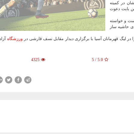
ن در كمیته
یس بابت دعوت
است و خواسته
ای حاشیه ساز
ورزشگاه
آزاد
4325
5
/
5.0