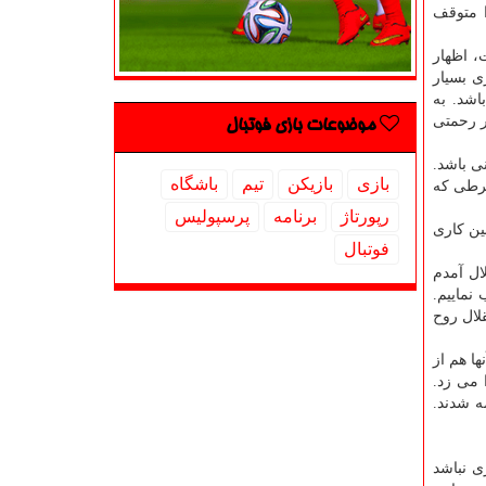
ا متوقف
، اظهار
ی بسیار
اشد. به
ر رحمتی
موضوعات بازی فوتبال
ی باشد.
بازی
بازیكن
تیم
باشگاه
شرطی كه
رپورتاژ
برنامه
پرسپولیس
ین كاری
فوتبال
ال آمدم
نماییم.
لال روح
ها هم از
 می زد.
ه شدند.
ی نباشد