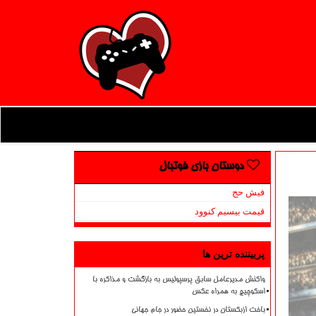
دوستان بازی فوتبال
فیش حج
قیمت بیسیم کنوود
پربیننده ترین ها
واکنش مدیرعامل سابق پرسپولیس به بازگشت و مذاکره با
اسکوچیچ به همراه عکس
باخت ازبکستان در نخستین حضور در جام جهانی