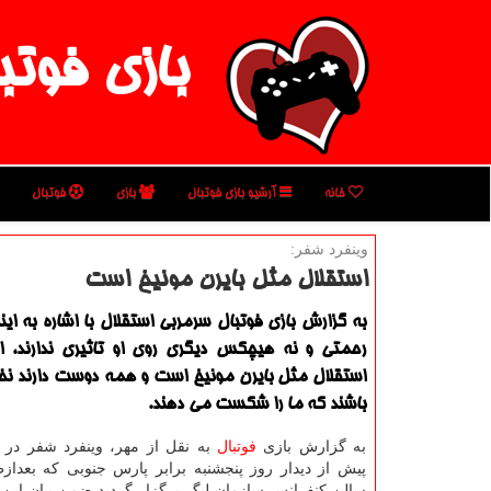
بازی فوتب
خانه
آرشیو بازی فوتبال
بازی
فوتبال
وینفرد شفر:
استقلال مثل بایرن مونیخ است
به گزارش بازی فوتبال سرمربی استقلال با اشاره به ای
رحمتی و نه هیچكس دیگری روی او تاثیری ندارند، ا
استقلال مثل بایرن مونیخ است و همه دوست دارند ن
باشند كه ما را شكست می دهند.
به گزارش بازی
فوتبال
به نقل از مهر، وینفرد شفر د
پیش از دیدار روز پنجشنبه برابر پارس جنوبی كه بعداز
سالن كنفرانس سازمان لیگ برگزار گردید ضمن بیان این