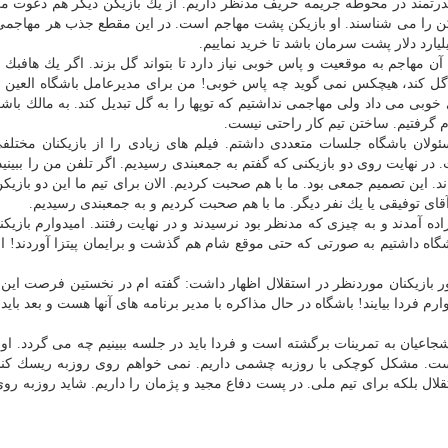
درتمند در محوطه جریمه حریف مدنظر داریم. از یك بازیكن دیگر هم دعوت می
ازیكن را می شناسند. او بازیكن پشت مهاجم است. در این مقطع جذب هر مهاجم
ارد دلار پشت سرمان باشد تا خرید نماییم.
مهاجم به موقعیت و پاس خوبی نیاز دارد تا بتواند گل بزند. اگر یك هافبك
گل كند، هیچكس نمی گوید چه پاس خوبی! من برای مدیرعامل باشگاه العین ا
وبی می داد ولی مهاجمی نداشتیم كه توپها را به گل تبدیل كند. به مالك باشگ
م گرفتیم. ساختن تیم كار راحتی نیست.
لان باشگاه جلسات متعددی داشتم. فیلم های زیادی را از بازیكنان مختلفی
 در نهایت روی دو بازیكنی كه گفتم به جمعبندی رسیدیم. اگر تلفن من را ببینید
ند. این تصمیم جمعی بود. ما با هم صحبت كردیم. الان برای تیم ما این دو بازیك
قای توفیقی یا یك نفر دیگر. ما با هم صحبت كردیم و به جمعبندی رسیدیم.
ه آمدند و به چیزی كه مدنظر بود نرسیدند و در نهایت رفتند. امیدوارم بازیكن
باشگاه داشتیم به صورتی كه حتی موقع شام هم گذشت و برایمان پیتزا آوردند! از
ازیكنان موردنظر در استقلال اظهار داشت: گفته ام در نخستین فرصت این ب
وارم فردا بیایند! باشگاه در حال مذاكره با مدیر برنامه های آنها هست و بعد باید
یان به تمرینات برگشته است و فردا باید در جلسه ببینیم چه می گردد. او 
ست. مشكل كوچكی با روزبه چشمی داریم. نمی خواهم روی روزبه ریسك كنم
قلال بلكه برای تیم ملی. در پست دفاع مجید و پژمان را داریم. شاید روزبه رو