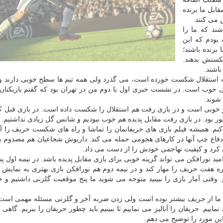
قابل ما برنده
ند كه ما را
 بودم كه این
رنده باشند؛
كستش بدهند.
باشند.
 استقلال شكست خورده است، می گذرد ولی همه تیم ها سطح خوبی دارند و 
خوب است. در نشست خبری اول یا دوم من در تهران بود كه گفتم بازیكنان
شوند.
یار خوبی است و در بازی رفت هم استقلال را شكست داده است. در بازی قبل كه
ور بود. در بازی رفت مقابل پدیده هم خوب نبودیم و شانس گل زیادی نداشتیم.
م. همیشه فیلم بازی های حریفانمان را تماشا و راه های شكست حریف را آن
ر بازی با پدیده می دانستیم بازیكن شماره ۷ یعنی دفاع چپ آنها در كارهای هجومی حمله می كند. داریوش شجاعیان هم مصد
ی كرد و كیفیت تهاجمی خودش را از دست می داد.
مید نورافكن می تواند گزینه خوبی برای بازی مقابل پدیده باشد. در نیمه اول پ
ه هفت حریف را مهار كند و در نیمه دوم هم نورافكن بازی بهتری به نمایش
. وقتی آمار بازی را ببینید متوجه می شوید ما پنج موقعیت گلزنی داشتیم و 
ما از حریف بیشتر بوده است ولی زدن ضربه آخر و گلزنی مسئله مهمی است.
ییم. حریفان را آنالیز می نماییم تا ببینیم باید چطور حریفان را ببریم. گاهی ا
این مورد را توضیح می دهم.