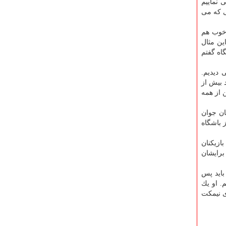
 نماییم
ی كه می
 خوب هم
ین مثال
اه گفتم
 دیدیم.
 بیش از
ن از همه
ان جوان
 باشگاه
ازیكنان
 برایشان
باید پس
. او یك
ی نیمكت