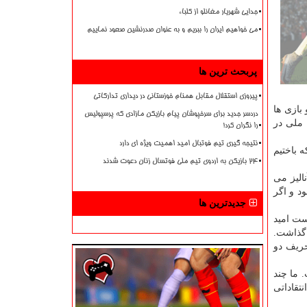
جدایی شهریار مغانلو از کلباء
می خواهیم ایران را ببریم و به عنوان صدرنشین صعود نماییم
پربحث ترین ها
پیروزی استقلال مقابل همنام خوزستانی در دیداری تدارکاتی
بازی ها
دردسر جدید برای سرخپوشان پیام بازیکن مازادی که پرسپولیس
 ملی در
را نگران کرد!
نتیجه گیری تیم فوتبال امید اهمیت ویژه ای دارد
 باختیم
۲۴ بازیکن به اردوی تیم ملی فوتسال زنان دعوت شدند
الیز می
وم بود و اگر
جدیدترین ها
ست امید
 گذاشت.
حریف دو
 ما چند
نتقاداتی