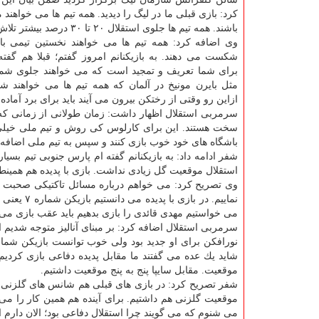
كرد: بازی قبلی ما در لیگ را دیدید. همه تیم ها می خواهند م
باشند. همه تیم ها جلوی استقلال ۲۰ تا ۳۰ درصد بیشتر تلاش می كنند.
وی اضافه كرد: همه تیم ها می خواهند نخستین تیمی باش
شكست می دهند. به بازیكنانم امروز گفتم؛ قبلا هم گفته
برای شما تعریف و تمجید است كه می خواهند جلوی شما ب
مثل بایرن مونیخ در آلمان كه همه تیم ها می خواهند ش
ازاین رو وقتی از رختكن بیرون می آیند باید برای برد آماده 
سرمربی استقلال اظهار داشت: زمان طولانی از زمانی كه
سخت هستند. این برای كارلوس كی روش و تیم ملی خیلی 
باشگاه های خود خوب بازی كنند و سپس به تیم ملی اضافه 
شفر ادامه داد: به بازیكنانم گفته ام پارس جنوبی تیم بس
استقلال موقعیت گل زیادی نداشت. بازی با پدیده هم همینط
وی تصریح كرد: می خواهم درباره مسائل تاكتیكی صحبت كن
نماییم. د
می خواستیم مهدی قائدی را بازی بدهیم باید عقب بازی م
سرمربی استقلال اضافه كرد: بر مبنای آنالیز متوجه شدیم ا
نورافكن برای او جدید بود ولی خوب توانست بازیكن شمار
شاید یك عده می گفتند ما مقابل پدیده دفاعی بازی كردیم
موقعیت. مقابل سایپا پنج به پنج موقعیت داشتیم.
شفر تصریح كرد: در بازی های قبلی هم شانس های گلزنی 
موقعیت گلزنی هم داشتیم. برای آینده هم همین كار را می نما
می شنوم كه می گویند چرا استقلال دفاعی بود؛ الان دارم 