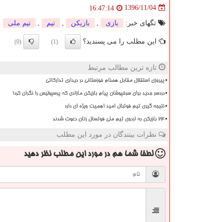
1396/11/04
16:47:14
تگهای خبر:
بازی
,
بازیكن
,
تیم
,
تیم ملی
این مطلب را می پسندید؟
(0)
(1)
تازه ترین مطالب مرتبط
پیروزی استقلال مقابل همنام خوزستانی در دیداری تدارکاتی
دردسر جدید برای سرخپوشان پیام بازیکن مازادی که پرسپولیس را نگران کرد!
نتیجه گیری تیم فوتبال امید اهمیت ویژه ای دارد
۲۴ بازیکن به اردوی تیم ملی فوتسال زنان دعوت شدند
نظرات بینندگان در مورد این مطلب
لطفا شما هم
در مورد این مطلب
نظر دهید