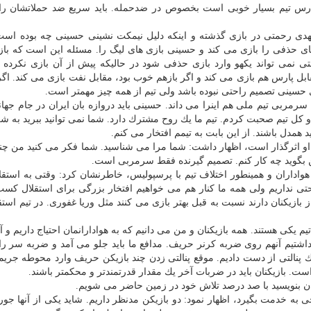
پارس تیم بسیار خوبی است بخصوص در ضدحمله. باید سریع ضد حملاتشان ر
ی رحمتی در بازی گذشته و اینكه دلیل نیمكت نشینی حسینی چه بوده است
ای حذفی را بازی می كند و حسینی بازی های لیگ را. مسئله این است كه باز
ی نمی تواند یكهو وارد بازی حذفی شود در حالیكه پیش از آن بازی نكرده ب
ابل پارس هم بازی می كند و اگر بازهم خوب بود، مقابل نفت بازی می كند. اگ
ای حسینی تصمیم راحتی نبوده باشد ولی تیم از همه چیز مهمتر است.
مربی تیم ملی هم اینرا می داند. حسینی باید دروازه بان ایران در جام جهان
 كل تیم صحبت كردم. تیم ما یك روح مشترك دارد. شما نمی توانید ببرید به 
همدل باشند. از این بابت به تیمم افتخار می كنم.
او اثرگذار است، اظهار داشت: شما مرا می شناسید. شما فكر می كنید من چن
 بگوید چه كار كنم. تصمیم گیرنده فقط سرمربی است.
واداران و همینطور اختلاف تیم با پرسپولیس، خاطرنشان كرد: وقتی به استقل
ی نداریم ولی همه ما كنار هم می خواهیم افتخار بزرگی برای استقلال كسب 
بازیكنان دارند نسبت به قبل بهتر بازی می كنند مثل وریا غفوری. در تیم استق
یم یكی هستند. همه بازیكنان و من می دانیم كه به هوادارانمان احتیاج داریم و آن
 داشتیم آنهم روی ضربه كرنر حریف. مدافع ما باید جلو می آمد و ضربه سر را
پنالتی از دست دادیم. موقع پنالتی زدن چند بازیكن حریف وارد محوطه جریم
ست. بازیكنان باید در ضربات آخر یك مقدار قدرتمندتر و محكمتر باشند.
ن بنویسید با صد درصد تلاش خود در زمین حاضر می شویم.
 به خدمت بگیرد، اظهار نمود: دو بازیكن مدنظر داریم. شاید یكی از آنها جور