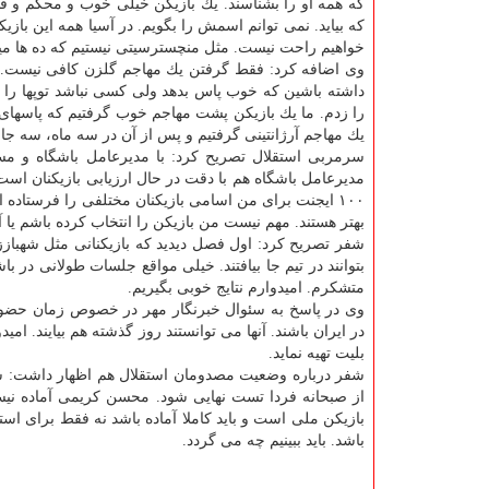
كه همه او را بشناسند. یك بازیكن خیلی خوب و محكم و ق
كه بیاید. نمی توانم اسمش را بگویم. در آسیا همه این ب
خواهیم راحت نیست. مثل منچسترسیتی نیستیم كه ده ها میلی
وی اضافه كرد: فقط گرفتن یك مهاجم گلزن كافی نیست. آن 
داشته باشین كه خوب پاس بدهد ولی كسی نباشد توپها را 
را زدم. ما یك بازیكن پشت مهاجم خوب گرفتیم كه پاسهای خ
یك مهاجم آرژانتینی گرفتیم و پس از آن در سه ماه، سه جا
سرمربی استقلال تصریح كرد: با مدیرعامل باشگاه و مسئو
مدیرعامل باشگاه هم با دقت در حال ارزیابی بازیكنان است.
۱۰۰ ایجنت برای من اسامی بازیكنان مختلفی را فرستاده ا
بهتر هستند. مهم نیست من بازیكن را انتخاب كرده باشم یا آ
شفر تصریح كرد: اول فصل دیدید كه بازیكنانی مثل شهباززاد
بتوانند در تیم جا بیافتند. خیلی مواقع جلسات طولانی در 
متشكرم. امیدوارم نتایج خوبی بگیریم.
وی در پاسخ به سئوال خبرنگار مهر در خصوص زمان حضور ب
در ایران باشند. آنها می توانستند روز گذشته هم بیایند. امید
بلیت تهیه نماید.
شفر درباره وضعیت مصدومان استقلال هم اظهار داشت: شجاع
از صبحانه فردا تست نهایی شود. محسن كریمی آماده نی
بازیكن ملی است و باید كاملا آماده باشد نه فقط برای است
باشد. باید ببینیم چه می گردد.