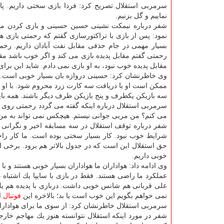
سرمربی استقلال تصریح كرد: فردا بازی سختی داریم. 
نماییم و گل بزنیم.
شفر درباره نیمكت نشینی حسین حسینی و بازی كردن مهد
نمود: پس از بازی با تراكتورسازی گفتم كه رحمتی بازی ه
بسیار مهمی در جام حذفی مقابل نفت آبادان داریم. رحمت
رحمتی گفتم مقابل پدیده بازی می كند و اگر خوب باشد مق
مقابل پدیده خوب نبود، به او بازی نمی دادم. شاید این بر
وی خاطرنشان كرد: حسینی دروازه بان بسیار خوبی است. سر
ممكن است او با دریافت سه كارت زرد محروم شود. با او و
سه بازیكن یكطرف و پنج بازیكن طرف دیگر باشند. همه باید 
سرمربی استقلال درباره اینكه گفته می گردد رحمتی روی 
می كنم؟ من مربی جوانی نیستم. هیچكس نمی تواند به من
شفر درباره توقف استقلال در سه مسابقه اخیر و نگرانی ه
شرایط خوب نبود. كار بسیار سختی بوده است. ما كار راحت
حق استقلال این است كه در جدول بالاتر هم برود. برخی از 
خوبی داریم.
وی ادامه داد: هواداران ما هواداران بسیار خوبی هستند و با ت
عملكرد ما راضی هستند. فقط در بازی با سایپا یك اشتباه
علی قربانی هم شانس خوبی داشت. دربازی با پدیده هم یك 
نمی خواهم بگویم این خوب است یا بد؛ بالاخره این
فوتبال
ا
سرمربی استقلال خاطرنشان كرد: از سوی ما برای هوادارا
شفر در مورد اینكه استقلال نتوانسته هنوز یك مهاجم خارجی